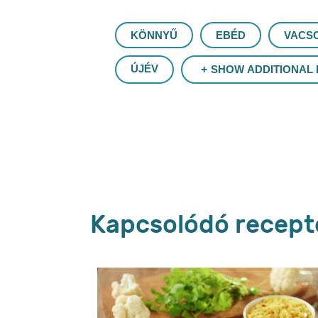
Hasonló szűrők
KÖNNYŰ
EBÉD
VACS
ÚJÉV
SHOW ADDITIONAL 