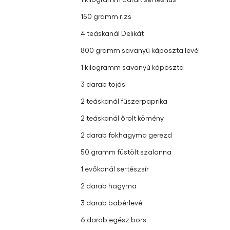
Hozzávalók
1 kilogramm darált sertéshús
150 gramm rizs
4 teáskanál Delikát
800 gramm savanyú káposzta levél
1 kilogramm savanyú káposzta
3 darab tojás
2 teáskanál fűszerpaprika
2 teáskanál őrölt kömény
2 darab fokhagyma gerezd
50 gramm füstölt szalonna
1 evőkanál sertészsír