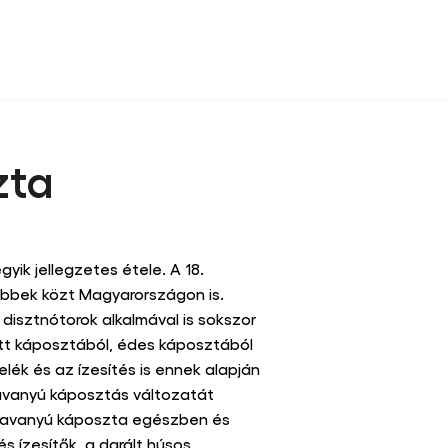
zta
gy kérdést
yik jellegzetes étele. A 18.
öbbek közt Magyarországon is.
isztnótorok alkalmával is sokszor
ott káposztából, édes káposztából