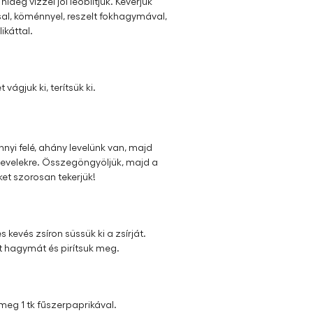
be tesszük és 10-12 perc alatt, időnként
deg vízzel jól leöblítjük. Keverjük
ssal, köménnyel, reszelt fokhagymával,
ikáttal.
vágjuk ki, terítsük ki.
nyi felé, ahány levelünk van, majd
 levelekre. Összegöngyöljük, majd a
ket szorosan tekerjük!
 kevés zsíron süssük ki a zsírját.