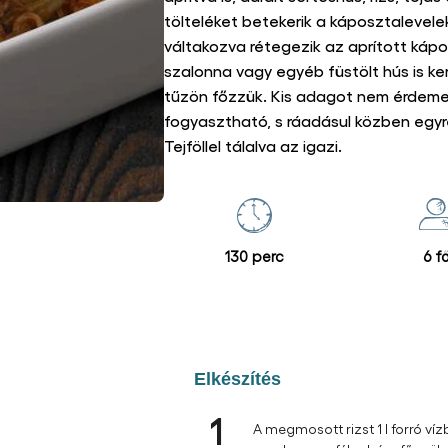
de akár zsenge szőlőlevélből is. A tölt
változik. Ebben a receptünkben a a 
mutatjuk be. Alapvető hozzávalók a
aprítva is, darált sertéshús, rizs, tojás
tölteléket betekerik a káposztalevel
váltakozva rétegezik az aprított kápo
szalonna vagy egyéb füstölt hús is kerü
tűzön főzzük. Kis adagot nem érdemes
fogyasztható, s ráadásul közben egyr
Tejföllel tálalva az igazi.
130 perc
6 f