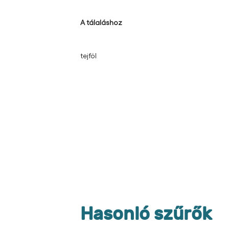
2 darab hagyma
3 darab babérlevél
6 darab egész bors
A tálaláshoz
tejföl