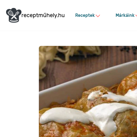
receptműhely.hu
Receptek
Márkáink