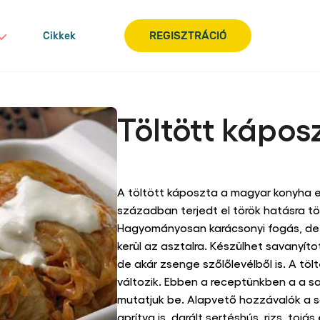
REGISZTRÁCIÓ
Cikkek
Töltött kápos
Nem
küldtek
be
Tegyen fel e
Írja meg a véleményét
értékelést
ehhez
a(z)
A töltött káposzta a magyar konyha eg
recipe
században terjedt el török hatásra t
elemhez
Hagyományosan karácsonyi fogás, de d
kerül az asztalra. Készülhet savanyít