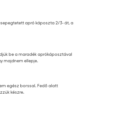
tt hagymát és pirítsuk meg.
 meg 1 tk fűszerpaprikával.
csepegtetett apró káposzta 2/3- át, a
 fedjük be a maradék aprókáposztával
ogy majdnem ellepje.
szem egész borssal. Fedő alatt
őzzük készre.