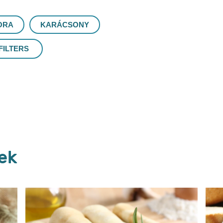
ORA
KARÁCSONY
FILTERS
Vélemények (0)
Kérdések
Legyen Ön az első, aki véleményt ír.