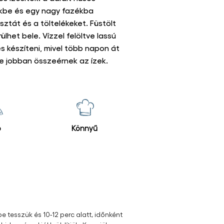
elék és az ízesítés is ennek alapján
savanyú káposztás változatát
 savanyú káposzta egészben és
 és ízesítők. a darált húsos
ekbe és egy nagy fazékba
sztát és a töltelékeket. Füstölt
lhet bele. Vízzel felöltve lassú
 készíteni, mivel több napon át
e jobban összeérnek az ízek.
ő
Könnyű