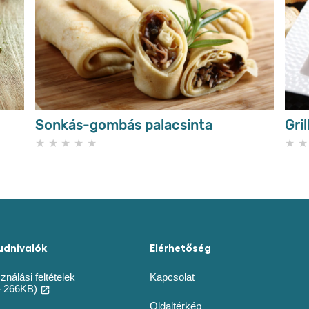
Írja meg a véleményét
Tegyen fel egy kérdést
ek