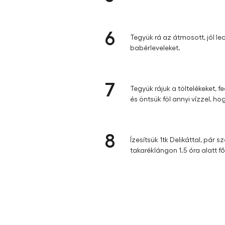
Tegyük rá a félkarikára vágo
5
Húzzuk félre a tűzről, szórjuk
6
Tegyük rá az átmosott, jól le
babérleveleket.
7
Tegyük rájuk a töltelékeket,
és öntsük föl annyi vízzel, h
8
Ízesítsük 1tk Delikáttal, pár 
takaréklángon 1.5 óra alatt f