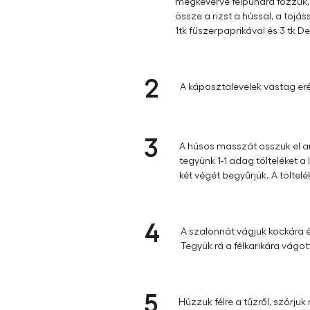
Elkészítés
1
A megmosott rizst 1 l forró víz
megkeverve félpuhára főzzük, hi
össze a rizst a hússal, a tojá
1tk fűszerpaprikával és 3 tk Del
2
A káposztalevelek vastag erét 
3
A húsos masszát osszuk el an
tegyünk 1-1 adag tölteléket a
két végét begyűrjük. A töltelé
4
A szalonnát vágjuk kockára és