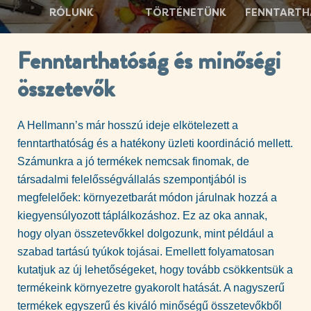
RÓLUNK
TÖRTÉNETÜNK
FENNTART
Fenntarthatóság és minőségi
összetevők
A Hellmann’s már hosszú ideje elkötelezett a
fenntarthatóság és a hatékony üzleti koordináció mellett.
Számunkra a jó termékek nemcsak finomak, de
társadalmi felelősségvállalás szempontjából is
megfelelőek: környezetbarát módon járulnak hozzá a
kiegyensúlyozott táplálkozáshoz. Ez az oka annak,
hogy olyan összetevőkkel dolgozunk, mint például a
szabad tartású tyúkok tojásai. Emellett folyamatosan
kutatjuk az új lehetőségeket, hogy tovább csökkentsük a
termékeink környezetre gyakorolt hatását. A nagyszerű
termékek egyszerű és kiváló minőségű összetevőkből