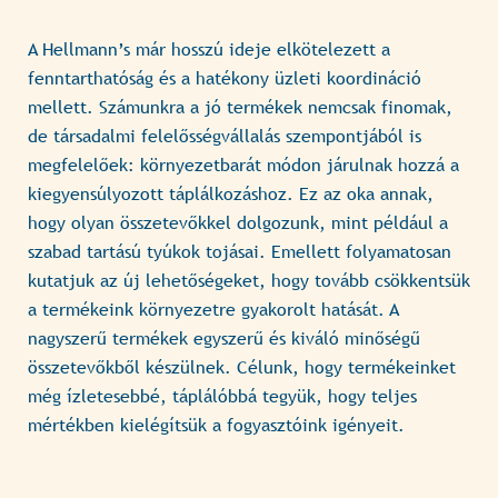
A Hellmann’s már hosszú ideje elkötelezett a
fenntarthatóság és a hatékony üzleti koordináció
mellett. Számunkra a jó termékek nemcsak finomak,
de társadalmi felelősségvállalás szempontjából is
megfelelőek: környezetbarát módon járulnak hozzá a
kiegyensúlyozott táplálkozáshoz. Ez az oka annak,
hogy olyan összetevőkkel dolgozunk, mint például a
szabad tartású tyúkok tojásai. Emellett folyamatosan
kutatjuk az új lehetőségeket, hogy tovább csökkentsük
a termékeink környezetre gyakorolt hatását. A
nagyszerű termékek egyszerű és kiváló minőségű
összetevőkből készülnek. Célunk, hogy termékeinket
még ízletesebbé, táplálóbbá tegyük, hogy teljes
mértékben kielégítsük a fogyasztóink igényeit.