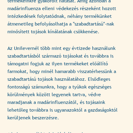
termékeinkre gyakorolt hatását. Amíg azonban a
madárinfluenza elleni védekezés részeként hozott
intézkedések folytatódnak, néhány termékünket
átmenetileg befolyásolhatja a "szabadtartású"-nak
minősített tojások kínálatának csökkenése.
Az Unilevernél több mint egy évtizede használunk
szabadtartásból származó tojásokat és továbbra is
támogatni fogjuk az ilyen termékeket előállító
farmokat, hogy minél hamarabb visszatérhessünk a
szabadtartású tojások használatához. Elsődleges
fontosságú számunkra, hogy a tyúkok egészséges
körülmények között legyenek tartva, védve
maradjanak a madárinfluenzától, és tojásaink
lehetőleg továbbra is ugyanazoktól a gazdaságoktól
kerüljenek beszerzésre.