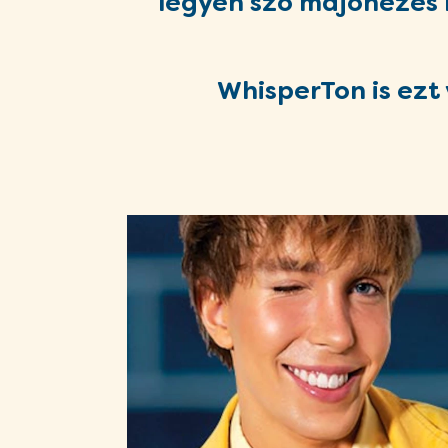
legyen szó majonézes k
WhisperTon is ezt