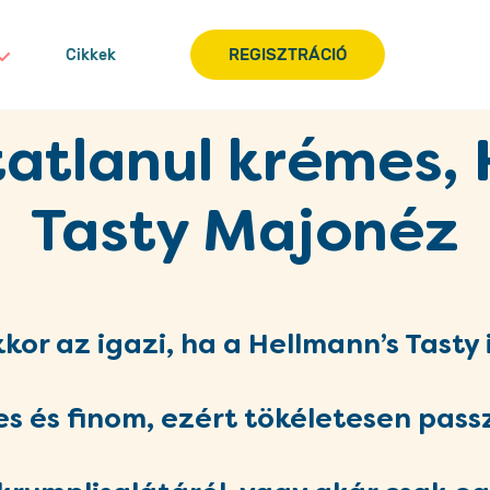
REGISZTRÁCIÓ
Cikkek
tatlanul krémes,
Tasty Majonéz
kor az igazi, ha a Hellmann’s Tasty 
s és finom, ezért tökéletesen pass