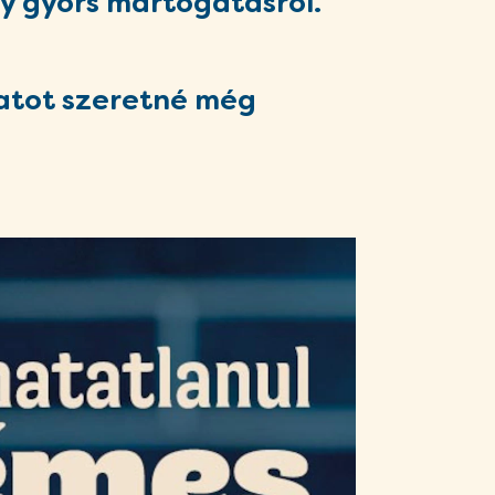
gy gyors mártogatásról.
latot szeretné még