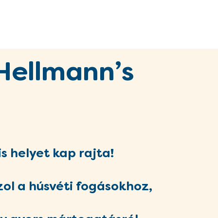
 Hellmann’s
is helyet kap rajta!
zol a húsvéti fogásokhoz,