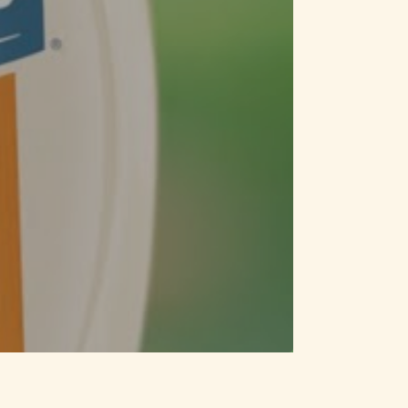
y Majonéz 🥪 | Ellenállhatatlanul krémes és finom 😋