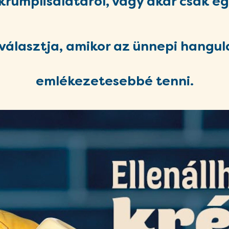
rumplisalátáról, vagy akár csak e
 választja, amikor az ünnepi hangu
emlékezetesebbé tenni.