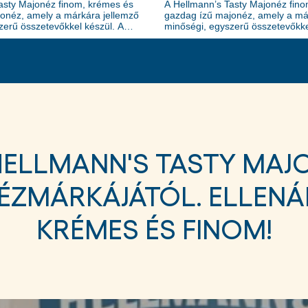
asty Majonéz finom, krémes és
A Hellmann’s Tasty Majonéz fin
onéz, amely a márkára jellemző
gazdag ízű majonéz, amely a má
zerű összetevőkkel készül. A
minőségi, egyszerű összetevőkke
mú majonézmárkájaként
világ első számú majonézmárkáj
reje a selymes textúrában és a
a Hellmann’s ereje a selymes te
t, telt ízben rejlik, amely bármely
kiegyensúlyozott, telt ízben rejli
mabbá tesz.
ételt még finomabbá tesz.
ELLMANN'S TASTY MAJON
ÉZMÁRKÁJÁTÓL. ELLENÁ
KRÉMES ÉS FINOM!