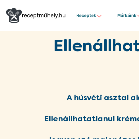
receptműhely.hu
Receptek
Márkáink
Ellenállha
A húsvéti asztal ak
Ellenállhatatlanul kréme