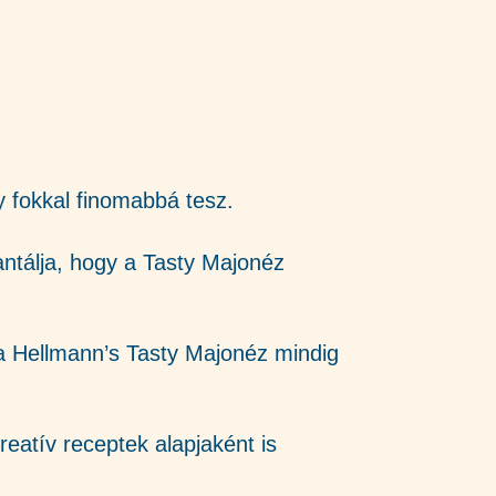
 fokkal finomabbá tesz.
ntálja, hogy a Tasty Majonéz
 a Hellmann’s Tasty Majonéz mindig
eatív receptek alapjaként is