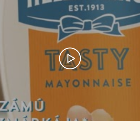
Play video Hellmann's 💙| Tast