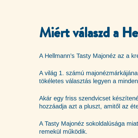
Miért válaszd a H
A Hellmann’s Tasty Majonéz az a kr
A világ 1. számú majonézmárkájának
tökéletes választás legyen a minde
Akár egy friss szendvicset készíten
hozzáadja azt a pluszt, amitől az ét
A Tasty Majonéz sokoldalúsága miatt
remekül működik.