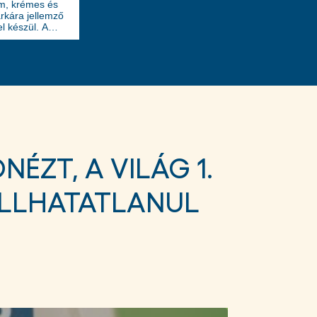
om, krémes és
rkára jellemző
l készül. A
aként
xtúrában és a
k, amely bármely
ÉZT, A VILÁG 1.
LLHATATLANUL