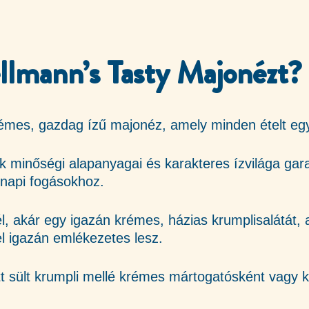
ellmann’s Tasty Majonézt?
émes, gazdag ízű majonéz, amely minden ételt egy
 minőségi alapanyagai és karakteres ízvilága gara
nnapi fogásokhoz.
él, akár egy igazán krémes, házias krumplisalátát,
el igazán emlékezetes lesz.
 sült krumpli mellé krémes mártogatósként vagy kr