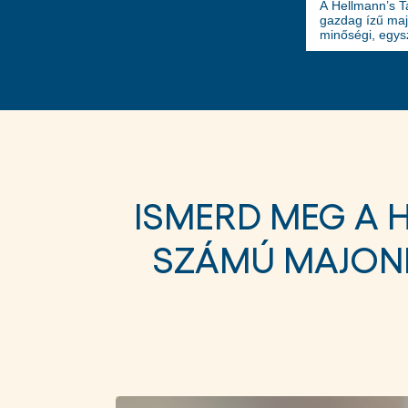
A Hellmann’s T
gazdag ízű maj
minőségi, egys
világ első szá
a Hellmann’s e
kiegyensúlyozot
ételt még fino
ISMERD MEG A H
SZÁMÚ MAJON