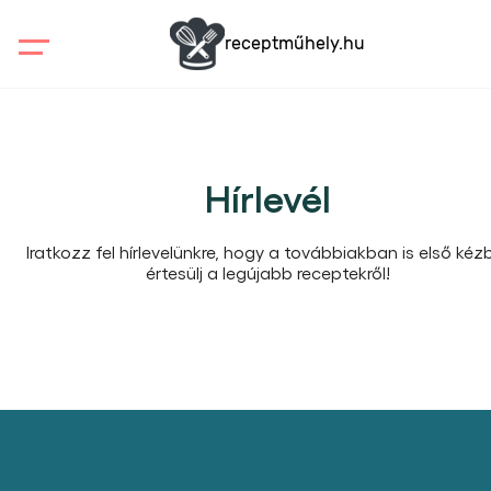
receptműhely.hu
Hírlevél
Iratkozz fel hírlevelünkre, hogy a továbbiakban is első kéz
értesülj a legújabb receptekről!