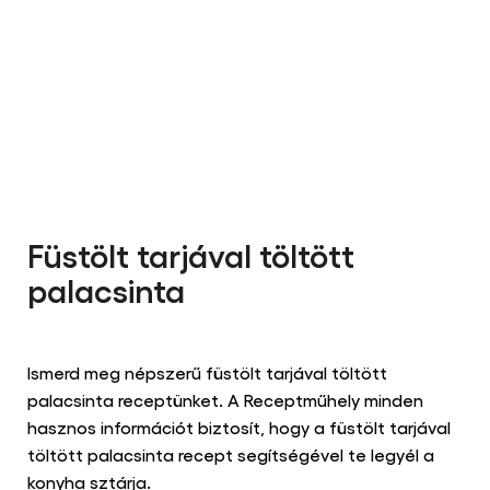
Füstölt tarjával töltött
palacsinta
Nem
küldtek
be
Tegyen fel egy kérdést
Írja meg a véleményét
értékelést
ehhez
a(z)
Ismerd meg népszerű füstölt tarjával töltött