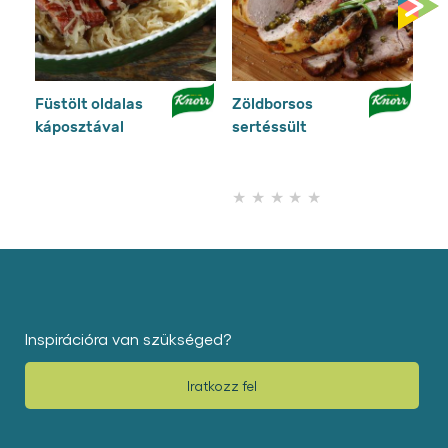
Írja meg a
véleményét
Tegyen fel egy kérdést
Kapcsolódó receptek