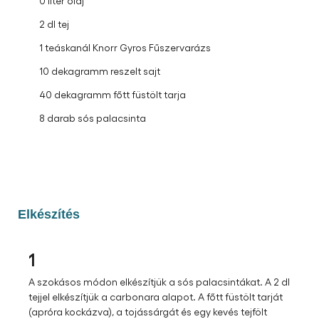
1 kilogramm Knorr Carbonara spagetti alap
2 darab tojás
0 liter olaj
2 dl tej
1 teáskanál Knorr Gyros Fűszervarázs
10 dekagramm reszelt sajt
40 dekagramm főtt füstölt tarja
8 darab sós palacsinta
Elkészítés