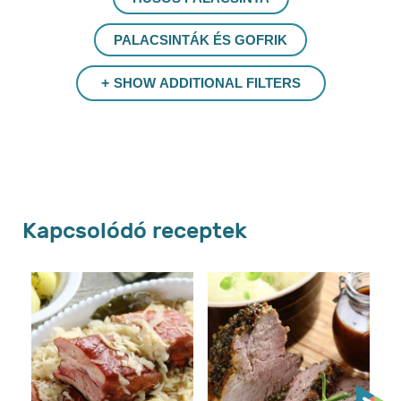
KÖZEPES
EBÉD
VACSORA
HÚSOS PALACSINTA
PALACSINTÁK ÉS GOFRIK
SHOW ADDITIONAL FILTERS
Vélemények (0)
Kérdések
Legyen Ön az első, aki véleményt ír.