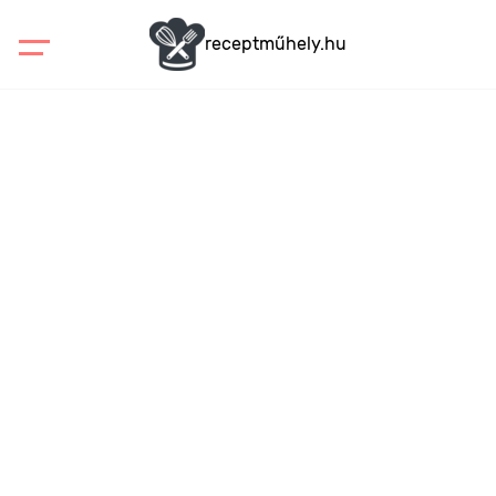
receptműhely.hu