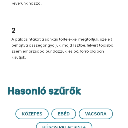
1
A szokásos módon elkészítjük a sós palacsintákat. A 2 dl
tejjel elkészítjük a carbonara alapot. A főtt füstölt tarját
(apróra kockázva), a tojássárgát és egy kevés tejfölt
keverünk hozzá.
2
A palacsintákat a sonkás töltelékkel megtöltjük, széleit
behajtva összegöngyöljük, majd lisztbe, felvert tojásba,
zsemlemorzsába bundázzuk, és bő, forró olajban
kisütjük.
Hasonló szűrők