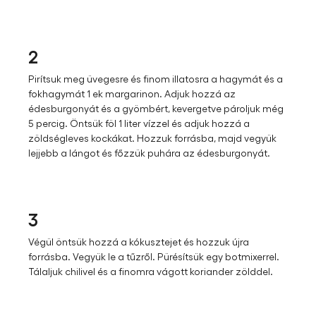
2
Pirítsuk meg üvegesre és finom illatosra a hagymát és a
fokhagymát 1 ek margarinon. Adjuk hozzá az
édesburgonyát és a gyömbért, kevergetve pároljuk még
5 percig. Öntsük föl 1 liter vízzel és adjuk hozzá a
zöldségleves kockákat. Hozzuk forrásba, majd vegyük
lejjebb a lángot és főzzük puhára az édesburgonyát.
3
Végül öntsük hozzá a kókusztejet és hozzuk újra
forrásba. Vegyük le a tűzről. Pürésítsük egy botmixerrel.
Tálaljuk chilivel és a finomra vágott koriander zölddel.