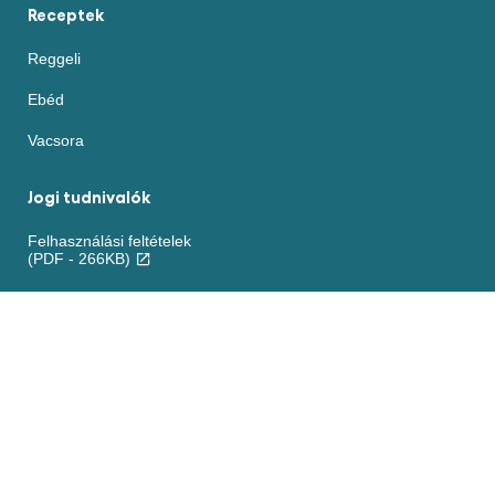
Receptek
Reggeli
Ebéd
Vacsora
Jogi tudnivalók
Felhasználási feltételek
(PDF - 266KB)
Akadálymentesség
Sütikre vonatkozó nyilatkozat
ADATVÉDELMI NYILATKOZAT
Beállítások
Kezelése
Jogi nyilatkozat