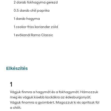
2 darab fokhagyma gerezd
0.5 darab chili paprika
1 darab hagyma
1 csokor friss koriander zöld
1 evőkanál Rama Classic
Elkészítés
1
Vágjuk finmra a hagymát és a fokhagymát. Hámozzuk
meg és vágjuk kisebb kockákra az édesburgonyát.
Vágjuk finomra a gyömbért. Magozzuk ki és aprítsuk föl
a chilit.