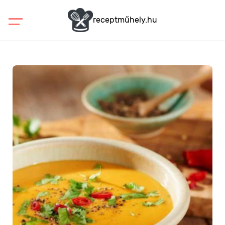
receptműhely.hu