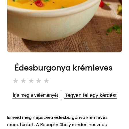
Édesburgonya krémleves
Nem
küldtek
be
Tegyen fel egy kérdést
Írja meg a véleményét
értékelést
ehhez
a(z)
recipe
Ismerd meg népszerű édesburgonya krémleves
elemhez
receptünket. A Receptműhely minden hasznos