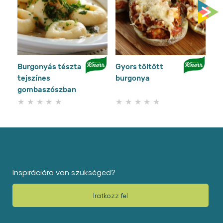
Burgonyás tészta
Gyors töltött
Sa
tejszínes
burgonya
bu
gombaszószban
sp
Nem
Nem
küldtek
küldtek
be
be
értékelést
értékelést
ehhez
ehhez
a(z)
a(z)
recipe
recipe
elemhez
elemhez
Inspirációra van szükséged?
Iratkozz fel