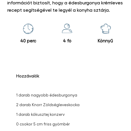
információt biztosít, hogy a édesburgonya krémleves
recept segítségével te legyél a konyha sztárja.
40 perc
4 fő
Könnyű
Hozzávalók
1 darab nagyobb édesburgonya
2 darab Knorr Zöldségleveskocka
1 darab kókusztej konzerv
0 csokor 5 cm friss gyömbér