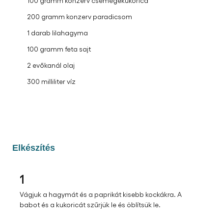
100 gramm konzerv csemegekukorica
200 gramm konzerv paradicsom
1 darab lilahagyma
100 gramm feta sajt
2 evőkanál olaj
300 milliliter víz
Elkészítés
1
Vágjuk a hagymát és a paprikát kisebb kockákra. A
babot és a kukoricát szűrjük le és öblítsük le.