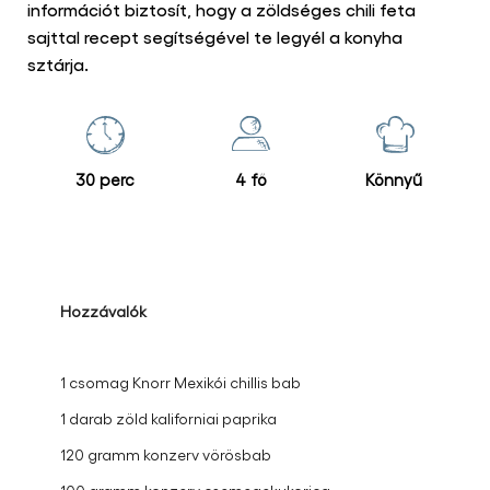
információt biztosít, hogy a zöldséges chili feta
sajttal recept segítségével te legyél a konyha
sztárja.
30 perc
4 fő
Könnyű
Hozzávalók
1 csomag Knorr Mexikói chillis bab
1 darab zöld kaliforniai paprika
120 gramm konzerv vörösbab