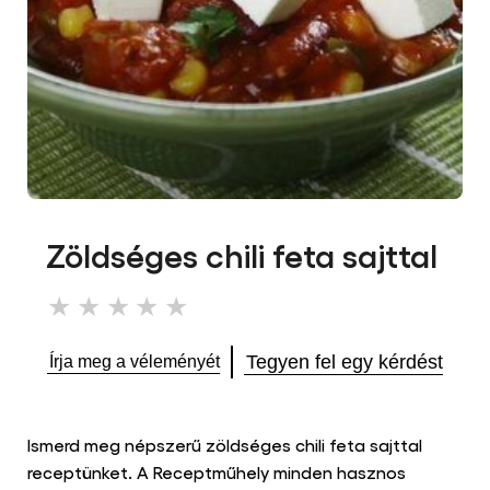
Zöldséges chili feta sajttal
Nem
küldtek
be
Tegyen fel egy kérdést
Írja meg a véleményét
értékelést
ehhez
a(z)
recipe
Ismerd meg népszerű zöldséges chili feta sajttal
elemhez
receptünket. A Receptműhely minden hasznos