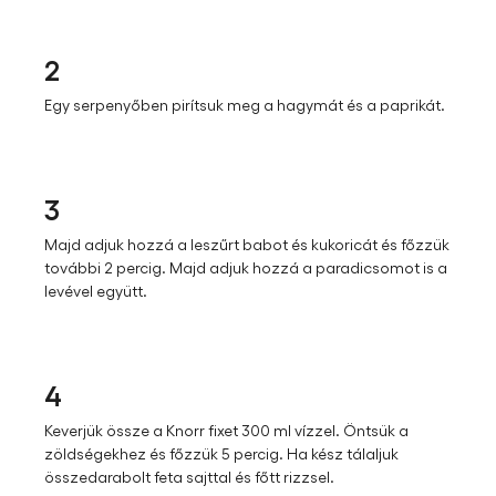
2
Egy serpenyőben pirítsuk meg a hagymát és a paprikát.
3
Majd adjuk hozzá a leszűrt babot és kukoricát és főzzük
további 2 percig. Majd adjuk hozzá a paradicsomot is a
levével együtt.
4
Keverjük össze a Knorr fixet 300 ml vízzel. Öntsük a
zöldségekhez és főzzük 5 percig. Ha kész tálaljuk
összedarabolt feta sajttal és főtt rizzsel.