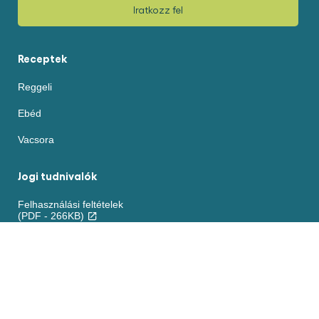
Iratkozz fel
Receptek
Reggeli
Ebéd
Vacsora
Jogi tudnivalók
Felhasználási feltételek
(PDF - 266KB)
Akadálymentesség
Sütikre vonatkozó nyilatkozat
ADATVÉDELMI NYILATKOZAT