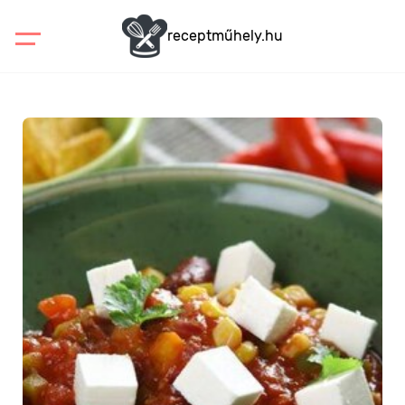
receptműhely.hu