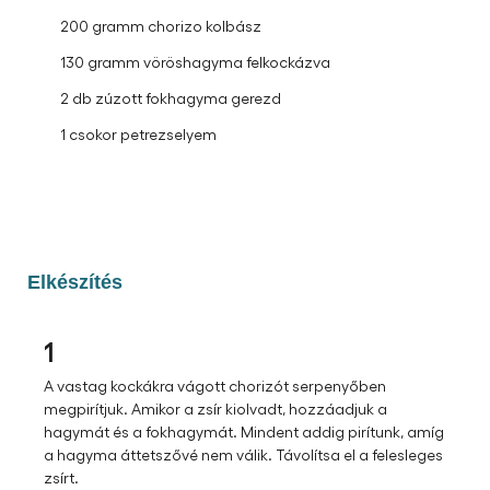
200 gramm chorizo ​​kolbász
130 gramm vöröshagyma felkockázva
2 db zúzott fokhagyma gerezd
1 csokor petrezselyem
Elkészítés
1
A vastag kockákra vágott chorizót serpenyőben
megpirítjuk. Amikor a zsír kiolvadt, hozzáadjuk a
hagymát és a fokhagymát. Mindent addig pirítunk, amíg
a hagyma áttetszővé nem válik. Távolítsa el a felesleges
zsírt.