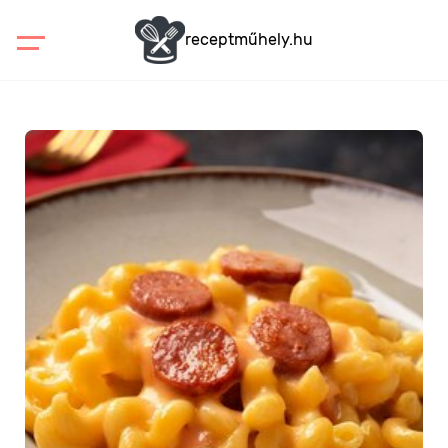
receptműhely.hu