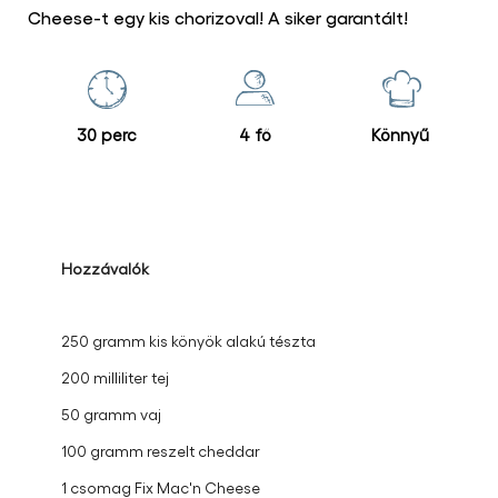
Cheese-t egy kis chorizoval! A siker garantált!
30 perc
4 fő
Könnyű
Hozzávalók
250 gramm kis könyök alakú tészta
200 milliliter tej
50 gramm vaj
100 gramm reszelt cheddar
1 csomag Fix Mac'n Cheese