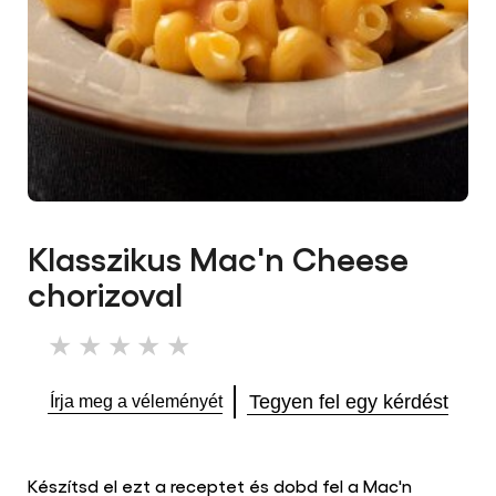
Klasszikus Mac'n Cheese
chorizoval
Nem
küldtek
be
Tegyen fel egy kérdést
Írja meg a véleményét
értékelést
ehhez
a(z)
recipe
Készítsd el ezt a receptet és dobd fel a Mac'n
elemhez