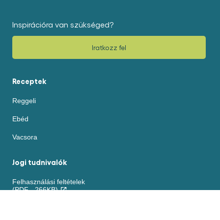
a(z)
a(z)
recipe
recipe
elemhez
elemhez
Inspirációra van szükséged?
Iratkozz fel
Receptek
Reggeli
Ebéd
Vacsora
Jogi tudnivalók
Felhasználási feltételek
(PDF - 266KB)
Akadálymentesség