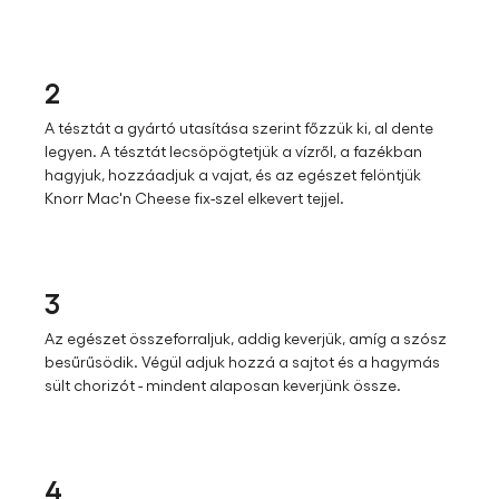
2
A tésztát a gyártó utasítása szerint főzzük ki, al dente
legyen. A tésztát lecsöpögtetjük a vízről, a fazékban
hagyjuk, hozzáadjuk a vajat, és az egészet felöntjük
Knorr Mac'n Cheese fix-szel elkevert tejjel.
3
Az egészet összeforraljuk, addig keverjük, amíg a szósz
besűrűsödik. Végül adjuk hozzá a sajtot és a hagymás
sült chorizót - mindent alaposan keverjünk össze.
4