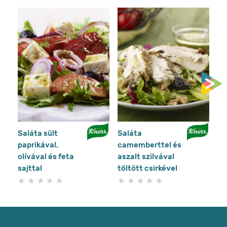
Saláta sült
Saláta
Té
paprikával,
camemberttel és
gy
olívával és feta
aszalt szilvával
sajttal
töltött csirkével
Nem
Nem
küldtek
küldtek
be
be
értékelést
értékelést
ehhez
ehhez