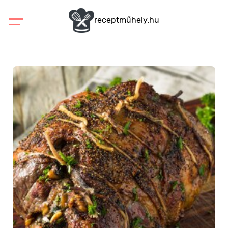
receptműhely.hu