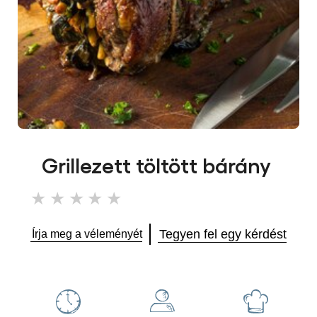
Grillezett töltött bárány
Nem
küldtek
be
Tegyen fel egy kérdést
Írja meg a véleményét
értékelést
ehhez
a(z)
recipe
elemhez