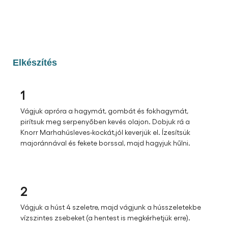
Elkészítés
1
Vágjuk apróra a hagymát, gombát és fokhagymát,
pirítsuk meg serpenyőben kevés olajon. Dobjuk rá a
Knorr Marhahúsleves-kockát,jól keverjük el. Ízesítsük
majoránnával és fekete borssal, majd hagyjuk hűlni.
2
Vágjuk a húst 4 szeletre, majd vágjunk a hússzeletekbe
vízszintes zsebeket (a hentest is megkérhetjük erre).