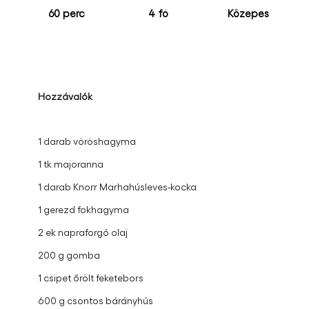
60 perc
4 fő
Közepes
Hozzávalók
1 darab vöröshagyma
1 tk majoranna
1 darab Knorr Marhahúsleves-kocka
1 gerezd fokhagyma
2 ek napraforgó olaj
200 g gomba
1 csipet őrölt feketebors
600 g csontos bárányhús