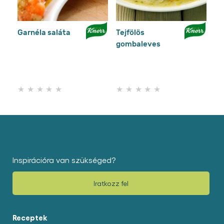
Garnéla saláta
Tejfölös
Bo
gombaleves
Nem
Nem
küldtek
küldtek
be
be
értékelést
értékelést
ehhez
ehhez
a(z)
a(z)
recipe
recipe
elemhez
elemhez
Inspirációra van szükséged?
Iratkozz fel
Receptek