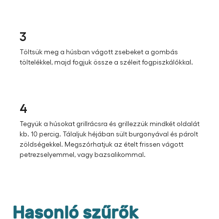
3
Töltsük meg a húsban vágott zsebeket a gombás
töltelékkel, majd fogjuk össze a széleit fogpiszkálókkal.
4
Tegyük a húsokat grillrácsra és grillezzük mindkét oldalát
kb. 10 percig. Tálaljuk héjában sült burgonyával és párolt
zöldségekkel. Megszórhatjuk az ételt frissen vágott
petrezselyemmel, vagy bazsalikommal.
Hasonló szűrők