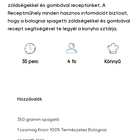
zöldségekkel és gombával receptünket. A
Receptműhely minden hasznos információt biztosít,
hogy a bolognai spagetti zöldségekkel és gombával
recept segítségével te legyél a konyha sztárja.
35 perc
4 fő
Könnyű
Hozzávalók
350 gramm spagetti
1 csomag Knorr 100% Természetes Bolognai
spagetti alap