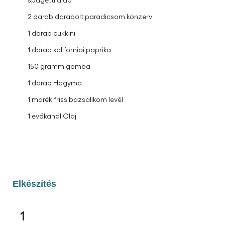
2 darab darabolt paradicsom konzerv
1 darab cukkini
1 darab kaliforniai paprika
150 gramm gomba
1 darab Hagyma
1 marék friss bazsalikom levél
1 evőkanál Olaj
Elkészítés
1