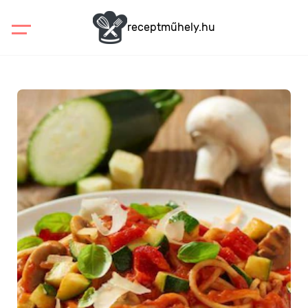
receptműhely.hu