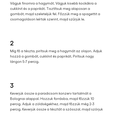
Vágjuk finomra a hagymát. Vágjuk kisebb kockákra a
cukkínit és a paprikát. Tisztítsuk meg alaposan a
gombát, majd szeleteljük fel. Főzzük meg a spagettit a
csomagoláson leírtak szerint, majd szűrjük le.
2
Míg fő a tészta, pirítsuk meg a hagymát az olajon. Adjuk
hozzá a gombát, cukkínit és paprikát. Pirítsuk nagy
lángon 5-7 percig.
3
Keverjük össze a paradicsom konzerv tartalmát a
Bolognai alappal. Hozzuk forrásba, majd főzzük 10
percig. Adjuk a zöldségekhez, majd főzzük még 2-3
percig. Keverjük össze a tésztát a szósszal, majd szórjuk