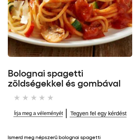
Bolognai spagetti
zöldségekkel és gombával
Nem
küldtek
be
Tegyen fel egy kérdést
Írja meg a véleményét
értékelést
ehhez
a(z)
recipe
Ismerd meg népszerű bolognai spagetti
elemhez