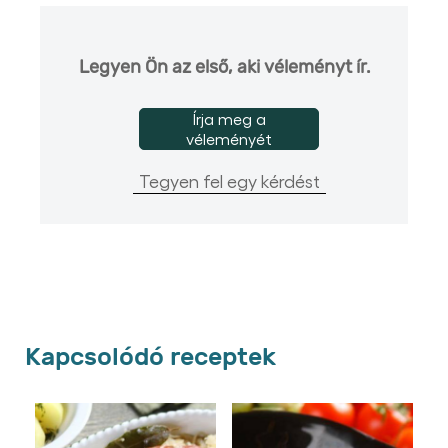
Legyen Ön az első, aki véleményt ír.
Írja meg a
véleményét
Tegyen fel egy kérdést
Kapcsolódó receptek