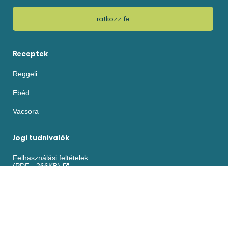
Iratkozz fel
Receptek
Reggeli
Ebéd
Vacsora
Jogi tudnivalók
Felhasználási feltételek
(PDF - 266KB)
Akadálymentesség
Sütikre vonatkozó nyilatkozat
ADATVÉDELMI NYILATKOZAT