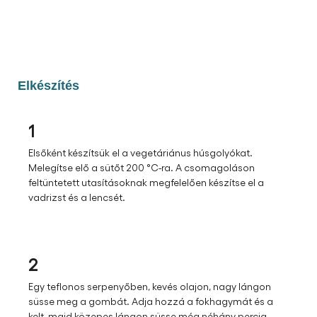
Elkészítés
1
Elsőként készítsük el a vegetáriánus húsgolyókat.
Melegítse elő a sütőt 200 °C-ra. A csomagoláson
feltüntetett utasításoknak megfelelően készítse el a
vadrizst és a lencsét.​
2
Egy teflonos serpenyőben, kevés olajon, nagy lángon
süsse meg a gombát. Adja hozzá a fokhagymát és a
kelt, majd közepes lángon süsse még néhány percig.​