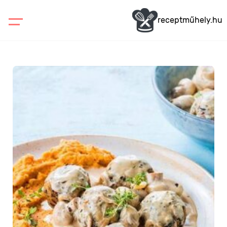
receptműhely.hu