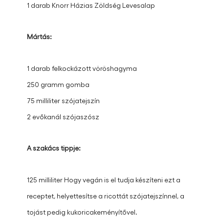
1 darab Knorr Házias Zöldség Levesalap
Mártás:
1 darab felkockázott vöröshagyma
250 gramm gomba
75 milliliter szójatejszín
2 evőkanál szójaszósz
A szakács tippje: ​
125 milliliter Hogy vegán is el tudja készíteni ezt a
receptet, helyettesítse a ricottát szójatejszínnel, a
tojást pedig kukoricakeményítővel.​