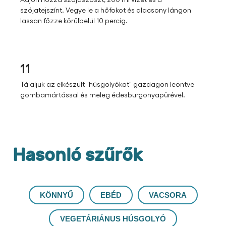
szójatejszínt. Vegye le a hőfokot és alacsony lángon
lassan főzze körülbelül 10 percig.​
11
Tálaljuk az elkészült "húsgolyókat" gazdagon leöntve
gombamártással és meleg édesburgonyapürével.​
Hasonló szűrők
KÖNNYŰ
EBÉD
VACSORA
VEGETÁRIÁNUS HÚSGOLYÓ