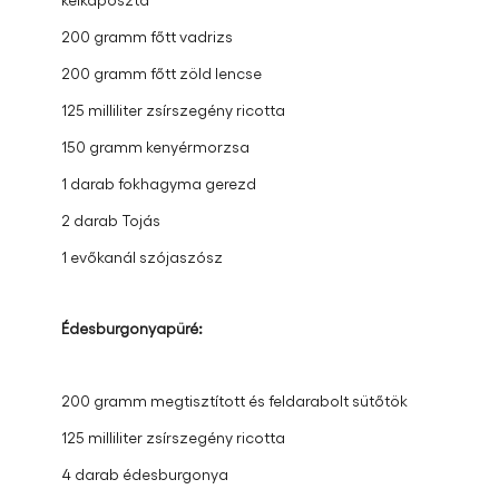
200 gramm főtt vadrizs
200 gramm főtt zöld lencse
125 milliliter zsírszegény ricotta
150 gramm kenyérmorzsa
1 darab fokhagyma gerezd
2 darab Tojás
1 evőkanál szójaszósz
Édesburgonyapüré:
200 gramm megtisztított és feldarabolt sütőtök
125 milliliter zsírszegény ricotta​
4 darab édesburgonya