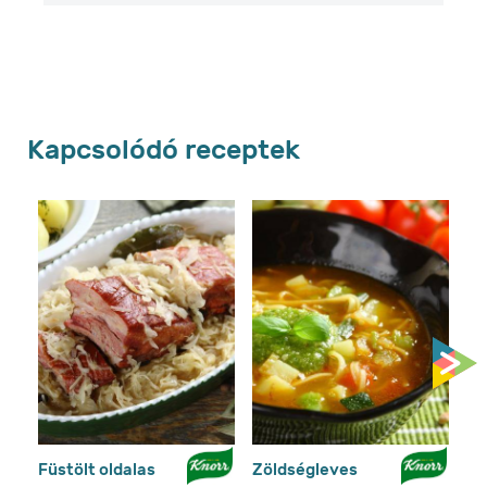
Kapcsolódó receptek
Füstölt oldalas
Zöldségleves
To