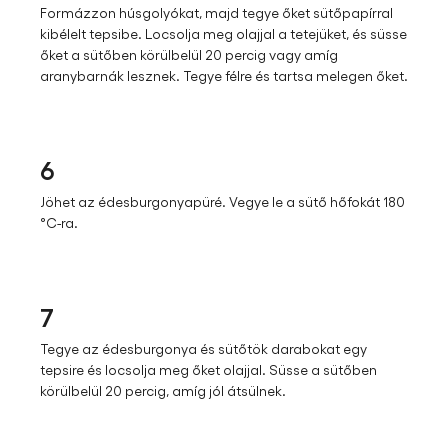
Formázzon húsgolyókat, majd tegye őket sütőpapírral
kibélelt tepsibe. Locsolja meg olajjal a tetejüket, és süsse
őket a sütőben körülbelül 20 percig vagy amíg
aranybarnák lesznek. Tegye félre és tartsa melegen őket.​
6
Jöhet az édesburgonyapüré. Vegye le a sütő hőfokát 180
°C-ra.​
7
Tegye az édesburgonya és sütőtök darabokat egy
tepsire és locsolja meg őket olajjal. Süsse a sütőben
körülbelül 20 percig, amíg jól átsülnek.