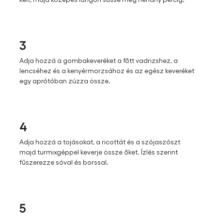
3
Adja hozzá a gombakeveréket a főtt vadrizshez, a
lencséhez és a kenyérmorzsához és az egész keveréket
egy aprótóban zúzza össze.
4
Adja hozzá a tojásokat, a ricottát és a szójaszószt
majd turmixgéppel keverje össze őket. Ízlés szerint
fűszerezze sóval és borssal.
5