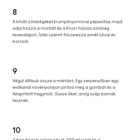
8
A kihűlt zöldségeket krumplinyomóval pépesítse, majd
adja hozzá a ricottát és a Knorr házias zöldség
levesalapot. Ízlés szerint fűszerezze ismét sóval és
borssal.
9
Végül állítsuk össze a mártást. Egy serpenyőben egy
evőkanál növényiolajon pirítsa meg a gombát és a
felaprított hagymát. Süsse őket, amíg szép barnák
lesznek.​
10
Adjon hozzá szójaszószt, 200 ml vizet és a