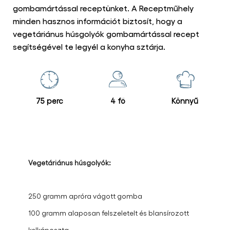
gombamártással​ receptünket. A Receptműhely
minden hasznos információt biztosít, hogy a
vegetáriánus húsgolyók gombamártással​ recept
segítségével te legyél a konyha sztárja.
75 perc
4 fő
Könnyű
Vegetáriánus húsgolyók:
250 gramm apróra vágott gomba​
100 gramm alaposan felszeletelt és blansírozott
kelkáposzta