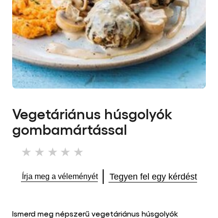
Vegetáriánus húsgolyók
gombamártással​
Nem
küldtek
be
Tegyen fel egy kérdést
Írja meg a véleményét
értékelést
ehhez
a(z)
recipe
Ismerd meg népszerű vegetáriánus húsgolyók
elemhez