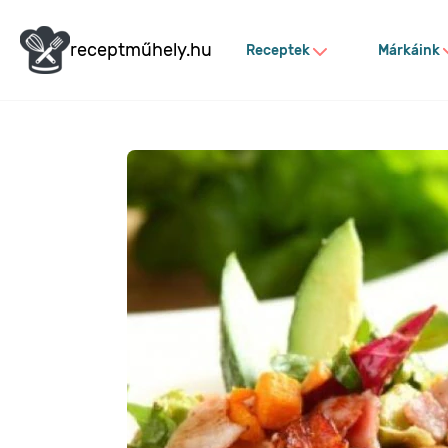
receptműhely.hu
Receptek
Márkáink