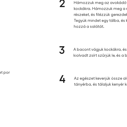
2
Hámozzuk meg az avokádót, t
kockákra. Hámozzuk meg a na
részeket, és filézzük gerezdek
Tegyük mindet egy tálba, és 
hozzá a salátát.
3
A bacont vágjuk kockákra, é
kiolvadt zsírt szűrjük le, és
et por
4
Az egészet keverjük össze a
tányérba, és tálaljuk kenyér 