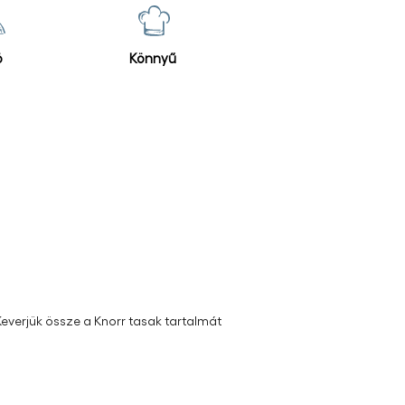
asznos információt biztosít, hogy
val recept segítségével te legyél
ő
Könnyű
 Keverjük össze a Knorr tasak tartalmát