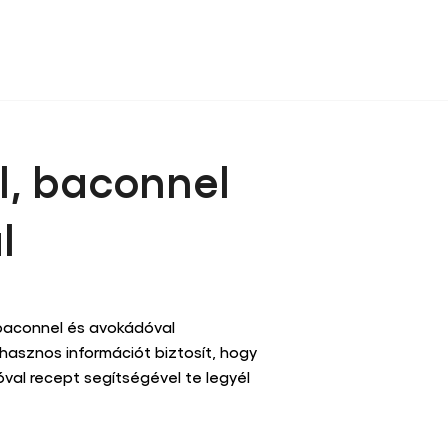
l, baconnel
al
gy kérdést
 baconnel és avokádóval