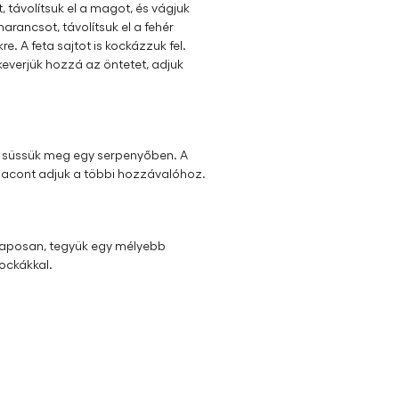
ávolítsuk el a magot, és vágjuk
rancsot, távolítsuk el a fehér
re. A feta sajtot is kockázzuk fel.
keverjük hozzá az öntetet, adjuk
s süssük meg egy serpenyőben. A
 a bacont adjuk a többi hozzávalóhoz.
laposan, tegyük egy mélyebb
kockákkal.