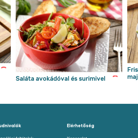
Írja meg a véleményét
Tegyen fel egy kérdést
ek