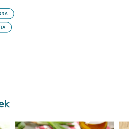
ORA
TA
Vélemények (0)
Kérdések
Legyen Ön az első, aki véleményt ír.