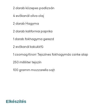
2 darab közepes padlizsán
4 evőkanál olíva olaj
2 darab Hagyma
2 darab kaliforniai paprika
1 darab fokhagyma gerezd
2 evőkanál kakukkfű
1 csomag Knorr Tejszínes fokhagymás csirke alap
250 milliliter tejszín
100 gramm mozzarella sajt
Elkészítés