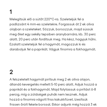
1
Melegítsük elő a sütőt 220°C-ra. Szeleteljük fel a
padlizsánt 4 mm-es szeletekre. Forgassuk át 2 ek olíva
olajban a szeleteket. Sózzuk, borsozzuk, majd süssük
meg őket egy sekély tepsiben aranybarnára, kb. 30 perc
alatt. 20 perc után fordítsuk meg. Ha kész, hagyjuk hűlni.
Ezalatt szeleteljük fel a hagymát, magozzuk ki és
daraboljuk fel a paprikát. Vágjuk finomra a fokhagymát.
2
A felszeletelt hagymát pirítsuk meg 2 ek olíva olajon,
állandó kevergetés mellett 5-10 perc alatt. Adjuk hozzá a
paprikát és a fokhagymát. Majd folytassuk a pirítást 6-8
percig, míg a zöldségek puhák nem lesznek. Adjuk
hozzá a finomra vágott friss kakukkfüvet, ízesítsük
frissen őrölt fekete borssal. Ekkor adjunk még hozzá 3 ek