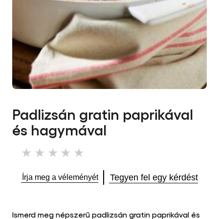
Padlizsán gratin paprikával
és hagymával
Nem
küldtek
be
Tegyen fel egy kérdést
Írja meg a véleményét
értékelést
ehhez
a(z)
recipe
Ismerd meg népszerű padlizsán gratin paprikával és
elemhez