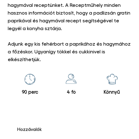
hagymával receptünket. A Receptműhely minden
hasznos információt biztosít, hogy a padlizsán gratin
paprikával és hagymával recept segítségével te
legyél a konyha sztárja.
Adjunk egy kis fehérbort a paprikához és hagymához
a főzéskor. Ugyanígy tökkel és cukkinivel is
elkészíthetjük.
90 perc
4 fő
Könnyű
Hozzávalók