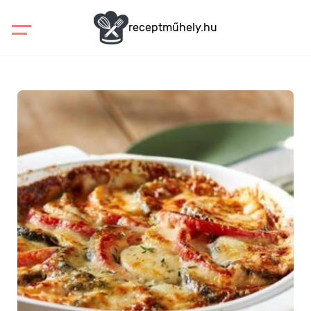
receptműhely.hu