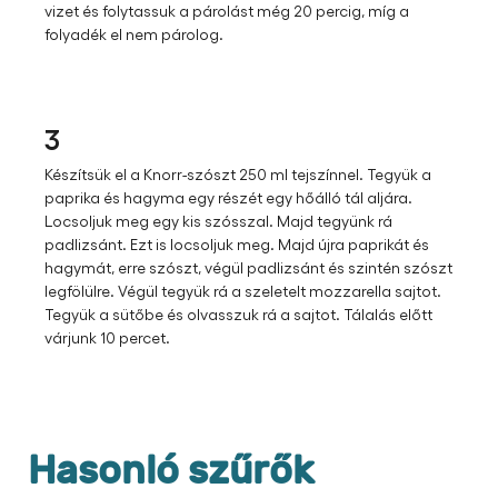
vizet és folytassuk a párolást még 20 percig, míg a
folyadék el nem párolog.
3
Készítsük el a Knorr-szószt 250 ml tejszínnel. Tegyük a
paprika és hagyma egy részét egy hőálló tál aljára.
Locsoljuk meg egy kis szósszal. Majd tegyünk rá
padlizsánt. Ezt is locsoljuk meg. Majd újra paprikát és
hagymát, erre szószt, végül padlizsánt és szintén szószt
legfölülre. Végül tegyük rá a szeletelt mozzarella sajtot.
Tegyük a sütőbe és olvasszuk rá a sajtot. Tálalás előtt
várjunk 10 percet.
Hasonló szűrők