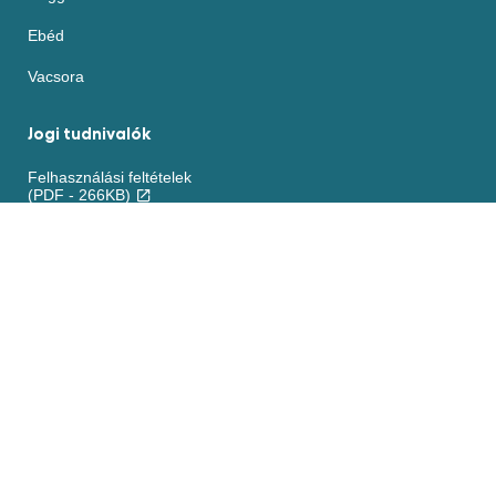
Ebéd
Vacsora
Jogi tudnivalók
Felhasználási feltételek
(PDF - 266KB)
Akadálymentesség
Sütikre vonatkozó nyilatkozat
ADATVÉDELMI NYILATKOZAT
Beállítások
Kezelése
Jogi nyilatkozat
Elérhetőség