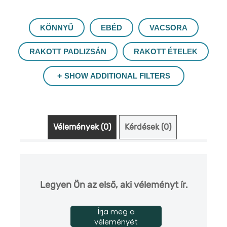
KÖNNYŰ
EBÉD
VACSORA
RAKOTT PADLIZSÁN
RAKOTT ÉTELEK
SHOW ADDITIONAL FILTERS
Vélemények (0)
Kérdések (0)
Legyen Ön az első, aki véleményt ír.
Írja meg a
véleményét