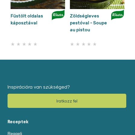
Füstölt oldalas
Zöldségleves
To
káposztával
pestóval - Soupe
pa
au pistou
Nem
Nem
küldtek
küldtek
be
be
értékelést
értékelést
ehhez
ehhez
a(z)
a(z)
recipe
recipe
elemhez
elemhez
Inspirációra van szükséged?
Iratkozz fel
Receptek
Reggeli