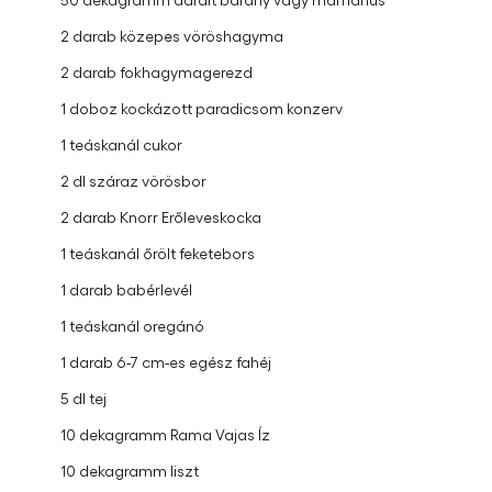
2 darab közepes vöröshagyma
2 darab fokhagymagerezd
1 doboz kockázott paradicsom konzerv
1 teáskanál cukor
2 dl száraz vörösbor
2 darab Knorr Erőleveskocka
1 teáskanál őrölt feketebors
1 darab babérlevél
1 teáskanál oregánó
1 darab 6-7 cm-es egész fahéj
5 dl tej
10 dekagramm Rama Vajas Íz
10 dekagramm liszt