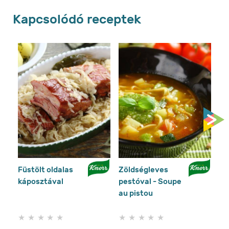
Kapcsolódó receptek
Füstölt oldalas
Zöldségleves
To
káposztával
pestóval - Soupe
pa
au pistou
Nem
Nem
küldtek
küldtek