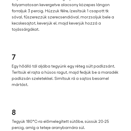
folyamatosan kevergetve alacsony közepes lángon
forraljuk 3 percig. Húzzuk félre, ízesítsük 1 csapott tk
sóval, fűszerezzük szerecsendióval, morzsoljuk bele a
kecskesajtot, keverjük el, majd keverjük hozzá a
tojássárgákat.
7
Egy hőálló tál aljába tegyünk egy réteg sült padlizsánt.
Terítsük el rajta a húsos ragut, majd fedjük be a maradék
padlizsán szeletekkel. Simítsuk rá a sajtos besamel
mártást.
8
Tegyük 180°C-ra előmelegített sütőbe, süssük 20-25
percig, amíg a teteje aranybarnára sül.