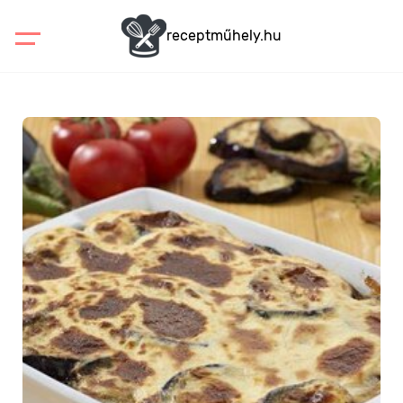
receptműhely.hu