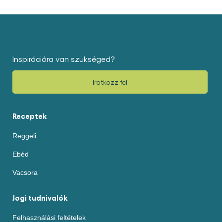
be
be
értékelést
értékelést
ehhez
ehhez
a(z)
a(z)
recipe
recipe
elemhez
elemhez
Inspirációra van szükséged?
Iratkozz fel
Receptek
Reggeli
Ebéd
Vacsora
Jogi tudnivalók
Felhasználási feltételek