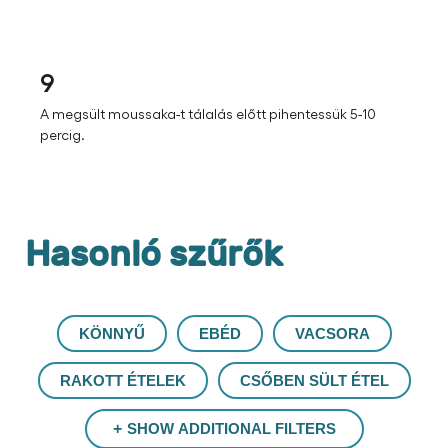
9
A megsült moussaka-t tálalás előtt pihentessük 5-10
percig.
Hasonló szűrők
KÖNNYŰ
EBÉD
VACSORA
RAKOTT ÉTELEK
CSŐBEN SÜLT ÉTEL
SHOW ADDITIONAL FILTERS