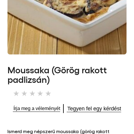
Moussaka (Görög rakott
padlizsán)
Nem
küldtek
be
Tegyen fel egy kérdést
Írja meg a véleményét
értékelést
ehhez
a(z)
recipe
Ismerd meg népszerű moussaka (görög rakott
elemhez