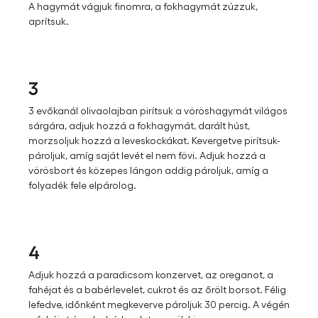
A hagymát vágjuk finomra, a fokhagymát zúzzuk,
aprítsuk.
3
3 evőkanál olivaolajban pirítsuk a vöröshagymát világos
sárgára, adjuk hozzá a fokhagymát, darált húst,
morzsoljuk hozzá a leveskockákat. Kevergetve pirítsuk-
pároljuk, amíg saját levét el nem fövi. Adjuk hozzá a
vörösbort és közepes lángon addig pároljuk, amíg a
folyadék fele elpárolog.
4
Adjuk hozzá a paradicsom konzervet, az oreganot, a
fahéjat és a babérlevelet, cukrot és az őrölt borsot. Félig
lefedve, időnként megkeverve pároljuk 30 percig. A végén