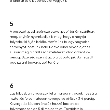
a fahéjat és a babérlevelet vegyük ki.
5
A besózott padlizsánszeleteket papírtörlőn szárítsuk
meg, enyhén nyomkodjuk is meg, hogy a nagyja
folyadék kijöjjön belőle. Hevítsünk fel egy nagyobb
serpenyőt, öntsünk bele 1-2 evőkanál olivaolajat és
süssük meg a padlizsánszeleteket, oldalanként 2-2
percig. Szükség szerint az olajat pótoljuk. A megsült
padlizsánt tegyük papírtörlőre.
6
Egy lábosban olvasszuk fel a margarint, adjuk hozzá a
lisztet és folyamatosan kevergetve pirítsuk 3-4 percig.
Kevergetés közben öntsük hozzá lassan, de
folyamatosan az 5 dl meleg tejet. Továbbra is