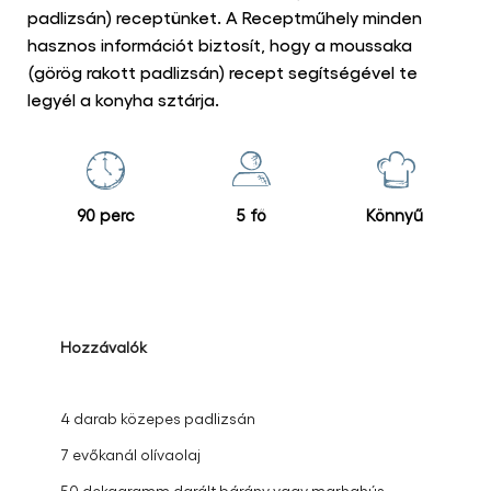
padlizsán) receptünket. A Receptműhely minden
hasznos információt biztosít, hogy a moussaka
(görög rakott padlizsán) recept segítségével te
legyél a konyha sztárja.
90 perc
5 fő
Könnyű
Hozzávalók
4 darab közepes padlizsán
7 evőkanál olívaolaj
50 dekagramm darált bárány vagy marhahús