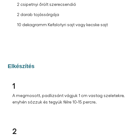
2 csipetnyi őrölt szerecsendió
2 darab tojássárgája
10 dekagramm Kefalotyri sajt vagy kecske sajt
Elkészítés
1
A megmosott, padlizsánt vágjuk 1 cm vastag szeletekre,
enyhén sózzuk és tegyük félre 10-15 percre.
2