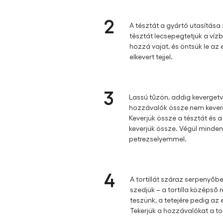
2
A tésztát a gyártó utasítása s
tésztát lecsepegtetjük a víz
hozzá vajat, és öntsük le az
elkevert tejjel.
3
Lassú tűzön, addig kevergetv
hozzávalók össze nem kever
Keverjük össze a tésztát és
keverjük össze. Végül minde
petrezselyemmel.
4
A tortillát száraz serpenyő
szedjük – a tortilla középs
teszünk, a tetejére pedig az
Tekerjük a hozzávalókat a tor