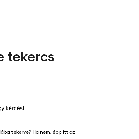
 tekercs
gy kérdést
lába tekerve? Ha nem, épp itt az