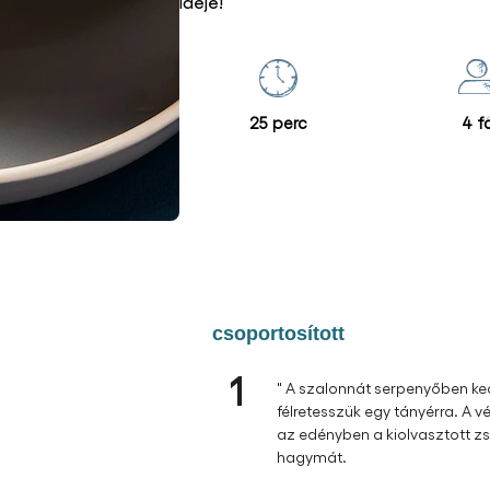
ideje!
25 perc
4 f
csoportosított
1
" A szalonnát serpenyőben ke
félretesszük egy tányérra. A
az edényben a kiolvasztott zsí
hagymát.