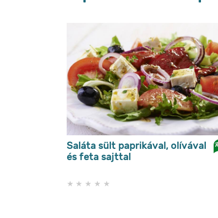
Saláta sült paprikával, olívával
és feta sajttal
Nem
küldtek
be
értékelést