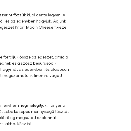
zerint főzzük ki, al dente legyen. A
ből, és az edényben hagyjuk. Adjunk
 egészet Knorr Mac'n Cheese fix-szel
e forraljuk össze az egészet, amíg a
ednek és a szósz besűrűsödik.
 a hagymát az edényben, és alaposan
nt megszórhatunk finomra vágott
ben enyhén megmelegítjük. Tányérra
ő részébe közepes mennyiségű tésztát
 előzőleg megsütött szalonnát.
tillákba. Kész is!