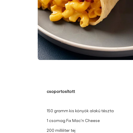
csoportosított
150 gramm kis könyök alakú tészta
1 csomag Fix Mac'n Cheese
200 milliliter tej