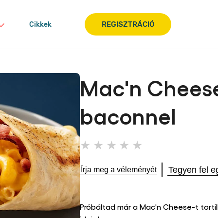
REGISZTRÁCIÓ
Cikkek
Mac'n Cheese
baconnel
Nem
küldtek
be
Tegyen fel e
Írja meg a véleményét
értékelést
ehhez
a(z)
recipe
Próbáltad már a Mac'n Cheese-t tortil
elemhez