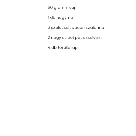
50 gramm vaj
1 db hagyma
3 szelet sült bacon szalonna
2 nagy csipet petrezselyem
4 db tortilla lap