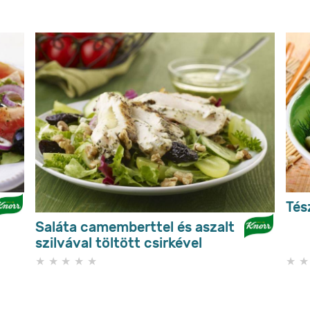
Tés
Saláta camemberttel és aszalt
szilvával töltött csirkével
Nem
küldtek
be
értékelést