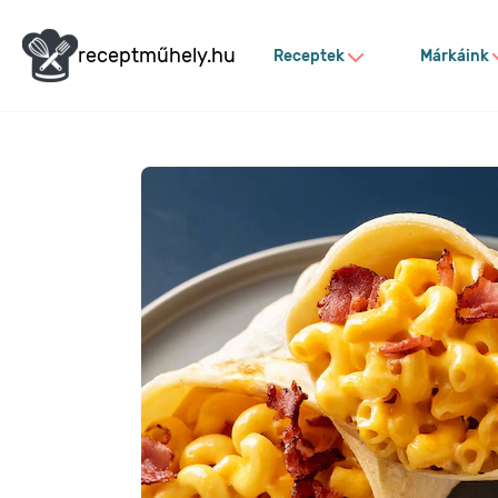
receptműhely.hu
Receptek
Márkáink