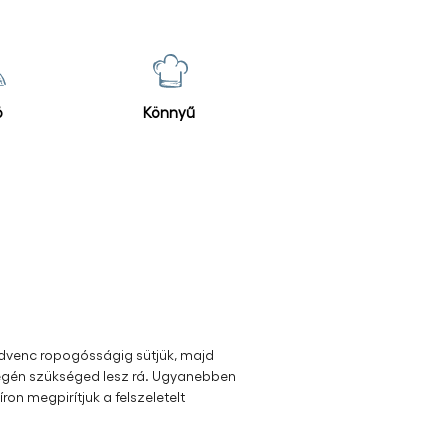
ő
Könnyű
dvenc ropogósságig sütjük, majd
 végén szükséged lesz rá. Ugyanebben
ron megpirítjuk a felszeletelt