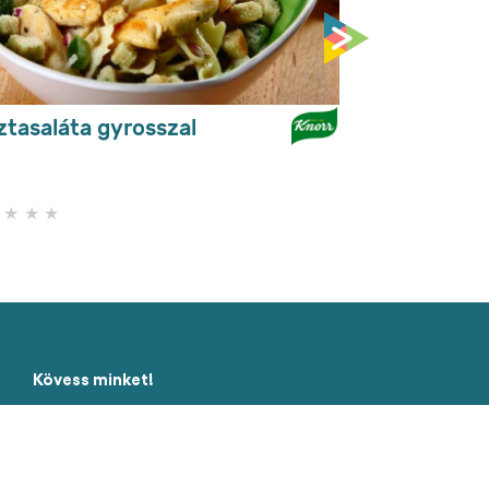
ztasaláta gyrosszal
Nem
küldtek
be
értékelést
ehhez
a(z)
recipe
elemhez
Kövess minket!