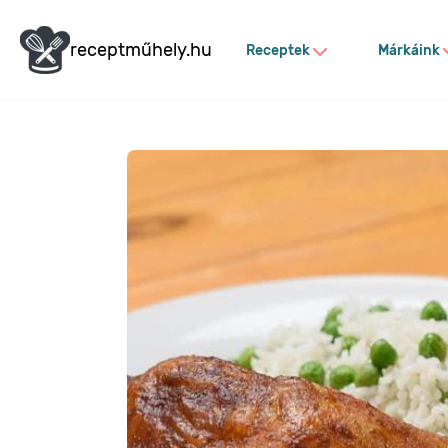
receptműhely.hu
Receptek
Márkáink