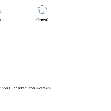
ő
Könnyű
norr Sültcsirke fűszerkeverékkel.