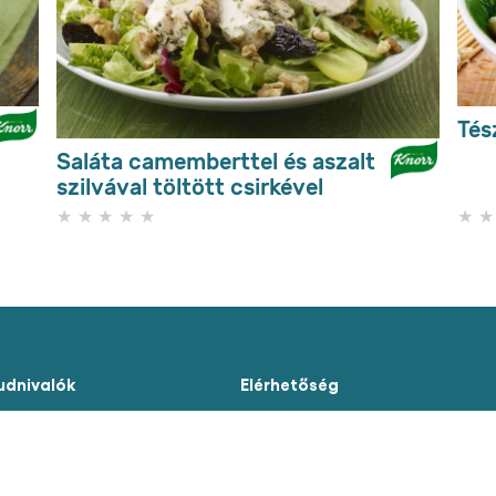
Tés
Saláta camemberttel és aszalt
szilvával töltött csirkével
Nem
küldtek
be
értékelést
ehhez
a(z)
recipe
elemhez
tudnivalók
Elérhetőség
ználási feltételek
Kapcsolat
- 266KB)
Oldaltérkép