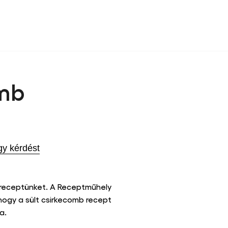
omb
gy kérdést
 receptünket. A Receptműhely
hogy a sült csirkecomb recept
ja.