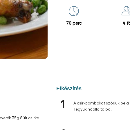
70 perc
4 f
Elkészítés
1
A csirkcombokat szórjuk be a K
Tegyük hőálló tálba.
erék 35g Sült csirke