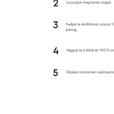
2
Locsoljuk meg kevés olajjal.
3
Fedjük le alufóliával, süssük
percig.
4
Vegyük le a fóliát és 190°C-o
5
Tálaljuk rizi-bizivel, saját pe