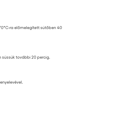
 170°C-ra előmelegített sütőben 40
n süssük további 20 percig.
csenyelevével.