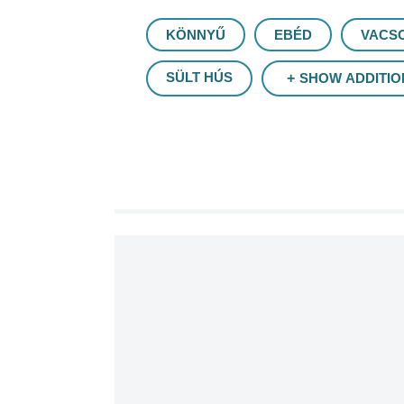
KÖNNYŰ
EBÉD
VACS
SÜLT HÚS
SHOW ADDITIO