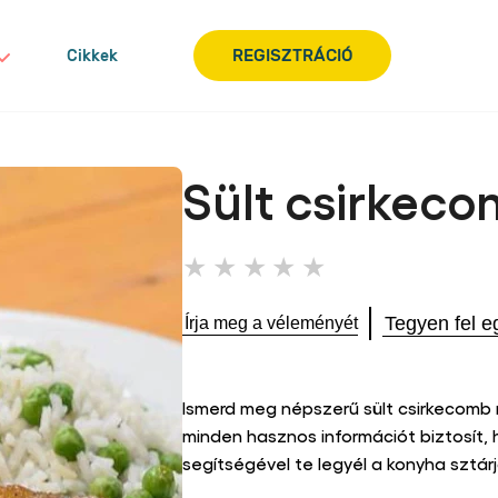
REGISZTRÁCIÓ
Cikkek
Sült csirkec
Nem
küldtek
be
Tegyen fel e
Írja meg a véleményét
értékelést
ehhez
a(z)
recipe
Ismerd meg népszerű sült csirkecomb
elemhez
minden hasznos információt biztosít, 
segítségével te legyél a konyha sztár