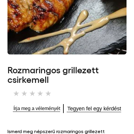
Rozmaringos grillezett
csirkemell
Nem
küldtek
be
Tegyen fel egy kérdést
Írja meg a véleményét
értékelést
ehhez
a(z)
recipe
Ismerd meg népszerű rozmaringos grillezett
elemhez