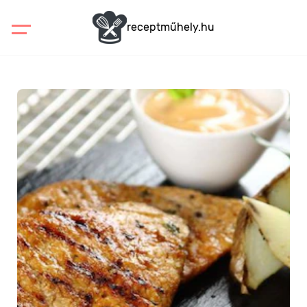
receptműhely.hu