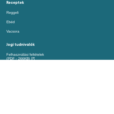
Receptek
Reggeli
Ebéd
Vacsora
Jogi tudnivalók
Felhasználási feltételek
(PDF - 266KB)
Akadálymentesség
Sütikre vonatkozó nyilatkozat
ADATVÉDELMI NYILATKOZAT
Beállítások
Kezelése
Jogi nyilatkozat