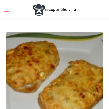
receptműhely.hu