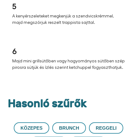
5
A kenyérszeleteket megkenjük a szendvicskrémmel,
majd megszórjuk reszelt trappista sajttal.
6
Majd mini grillsütőben vagy hagyományos sütőben szép
pirosra sütjük és ízlés szerint ketchuppel fogyaszthatjuk.
Hasonló szűrők
KÖZEPES
BRUNCH
REGGELI