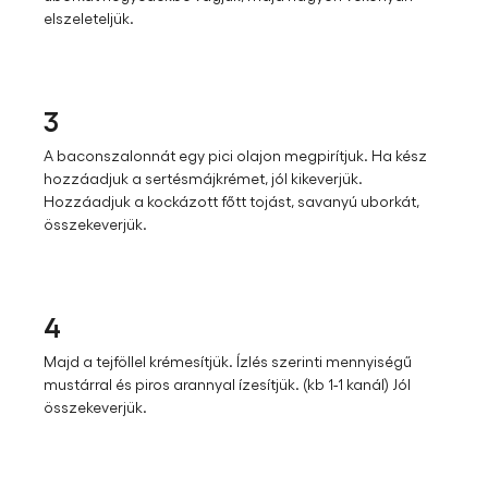
elszeleteljük.
3
A baconszalonnát egy pici olajon megpirítjuk. Ha kész
hozzáadjuk a sertésmájkrémet, jól kikeverjük.
Hozzáadjuk a kockázott főtt tojást, savanyú uborkát,
összekeverjük.
4
Majd a tejföllel krémesítjük. Ízlés szerinti mennyiségű
mustárral és piros arannyal ízesítjük. (kb 1-1 kanál) Jól
összekeverjük.