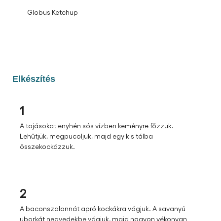
Globus Ketchup
Elkészítés
1
A tojásokat enyhén sós vízben keményre főzzük.
Lehűtjük, megpucoljuk, majd egy kis tálba
összekockázzuk.
2
A baconszalonnát apró kockákra vágjuk. A savanyú
uborkát negyedekbe vágjuk, majd nagyon vékonyan