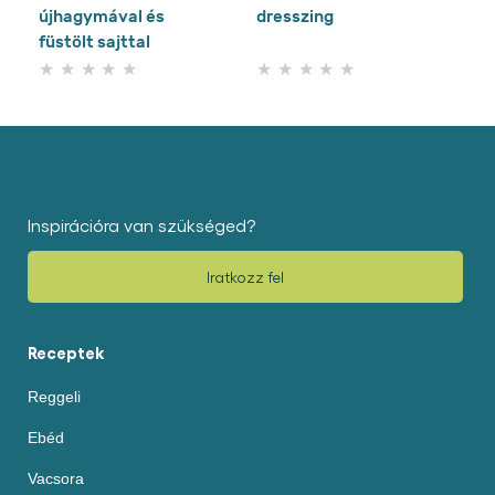
újhagymával és
dresszing
füstölt sajttal
Nem
Nem
küldtek
küldtek
be
be
értékelést
értékelést
ehhez
ehhez
a(z)
a(z)
recipe
recipe
elemhez
elemhez
Inspirációra van szükséged?
Iratkozz fel
Receptek
Reggeli
Ebéd
Vacsora