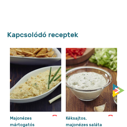
Kapcsolódó receptek
Majonézes
Kéksajtos,
So
mártogatós
majonézes saláta
bu