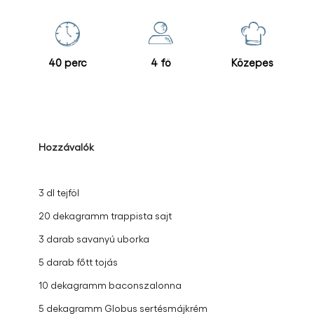
40 perc
4 fő
Közepes
Hozzávalók
3 dl tejföl
20 dekagramm trappista sajt
3 darab savanyú uborka
5 darab főtt tojás
10 dekagramm baconszalonna
5 dekagramm Globus sertésmájkrém