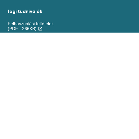
Jogi tudnivalók
Felhasználási feltételek
(PDF - 266KB)
Akadálymentesség
Sütikre vonatkozó nyilatkozat
ADATVÉDELMI NYILATKOZAT
Beállítások
Kezelése
Jogi nyilatkozat
Elérhetőség
Kapcsolat
Oldaltérkép