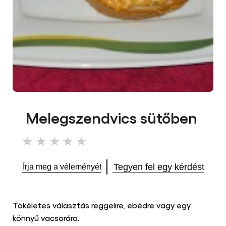
Melegszendvics sütőben
Nem
küldtek
be
Tegyen fel egy kérdést
Írja meg a véleményét
értékelést
ehhez
a(z)
recipe
Tökéletes választás reggelire, ebédre vagy egy
elemhez
könnyű vacsorára.