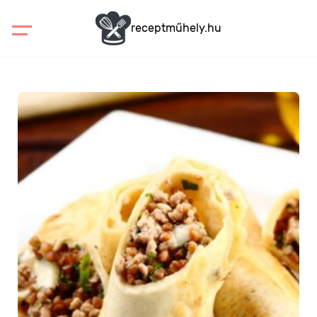
receptműhely.hu