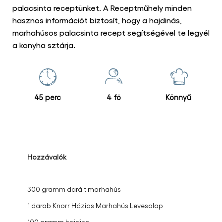
palacsinta receptünket. A Receptműhely minden
hasznos információt biztosít, hogy a hajdinás,
marhahúsos palacsinta recept segítségével te legyél
a konyha sztárja.
45 perc
4 fő
Könnyű
Hozzávalók
300 gramm darált marhahús
1 darab Knorr Házias Marhahús Levesalap
100 gramm hajdina