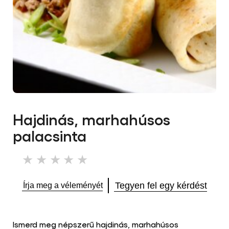
Hajdinás, marhahúsos
palacsinta
Nem
küldtek
be
Tegyen fel egy kérdést
Írja meg a véleményét
értékelést
ehhez
a(z)
recipe
Ismerd meg népszerű hajdinás, marhahúsos
elemhez