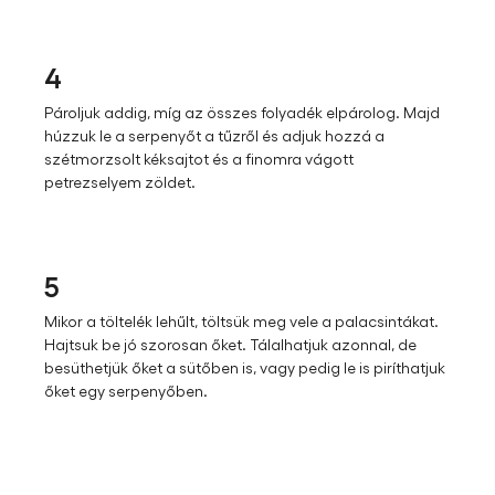
4
Pároljuk addig, míg az összes folyadék elpárolog. Majd
húzzuk le a serpenyőt a tűzről és adjuk hozzá a
szétmorzsolt kéksajtot és a finomra vágott
petrezselyem zöldet.
5
Mikor a töltelék lehűlt, töltsük meg vele a palacsintákat.
Hajtsuk be jó szorosan őket. Tálalhatjuk azonnal, de
besüthetjük őket a sütőben is, vagy pedig le is piríthatjuk
őket egy serpenyőben.