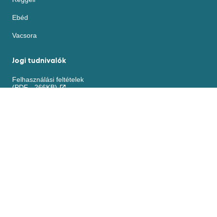
Ebéd
Vacsora
Jogi tudnivalók
Felhasználási feltételek
(PDF - 266KB)
Akadálymentesség
Sütikre vonatkozó nyilatkozat
ADATVÉDELMI NYILATKOZAT
Beállítások
Kezelése
Jogi nyilatkozat
Elérhetőség