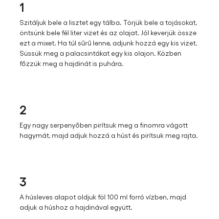
1
Szitáljuk bele a lisztet egy tálba. Törjük bele a tojásokat,
öntsünk bele fél liter vizet és az olajat. Jól keverjük össze
ezt a mixet. Ha túl sűrű lenne, adjunk hozzá egy kis vizet.
Süssük meg a palacsintákat egy kis olajon. Közben
főzzük meg a hajdinát is puhára.
2
Egy nagy serpenyőben pirítsuk meg a finomra vágott
hagymát, majd adjuk hozzá a húst és pirítsuk meg rajta.
3
A húsleves alapot oldjuk föl 100 ml forró vízben, majd
adjuk a húshoz a hajdinával együtt.