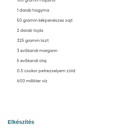
1 darab hagyma
50 gramm kékpenészes sajt
2 darab tojás
325 gramm liszt
3 evőkanál margarin
5 evőkanál olaj
0.5 csokor petrezselyem zöld
600 milliliter víz
Elkészítés