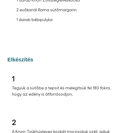
2 evőkanál Rama sütőmargarin
1 darab bébipulyka
Elkészítés
1
Tegyük a sütőbe a tepsit és melegítsük fel 180 fokra,
hogy az edény is átforrósodjon.
2
A Knorr Tyúkhúsleves kockát morzsoljuk szét, adjuk