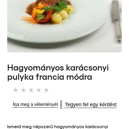
Hagyományos karácsonyi
pulyka francia módra
Nem
küldtek
be
Tegyen fel egy kérdést
Írja meg a véleményét
értékelést
ehhez
a(z)
recipe
Ismerd meg népszerű hagyományos karácsonyi
elemhez