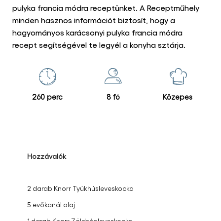
pulyka francia módra receptünket. A Receptműhely
minden hasznos információt biztosít, hogy a
hagyományos karácsonyi pulyka francia módra
recept segítségével te legyél a konyha sztárja.
260 perc
8 fő
Közepes
Hozzávalók
2 darab Knorr Tyúkhúsleveskocka
5 evőkanál olaj
1 darab Knorr Zöldségleveskocka