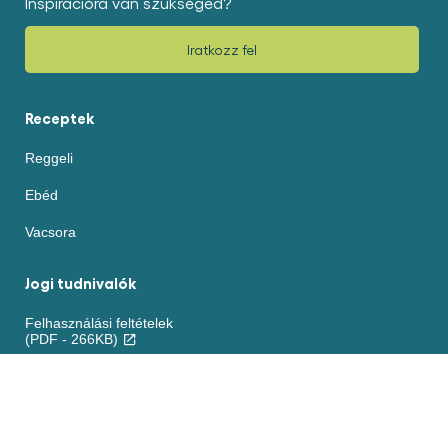
Inspirációra van szükséged?
Iratkozz fel
Receptek
Reggeli
Ebéd
Vacsora
Jogi tudnivalók
Felhasználási feltételek
(PDF - 266KB)
Akadálymentesség
Sütikre vonatkozó nyilatkozat