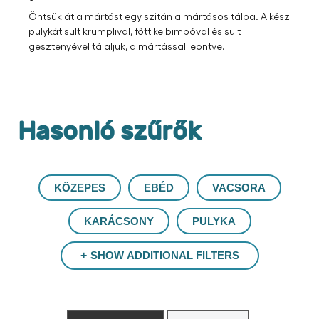
Öntsük át a mártást egy szitán a mártásos tálba. A kész
pulykát sült krumplival, főtt kelbimbóval és sült
gesztenyével tálaljuk, a mártással leöntve.
Hasonló szűrők
KÖZEPES
EBÉD
VACSORA
KARÁCSONY
PULYKA
SHOW ADDITIONAL FILTERS