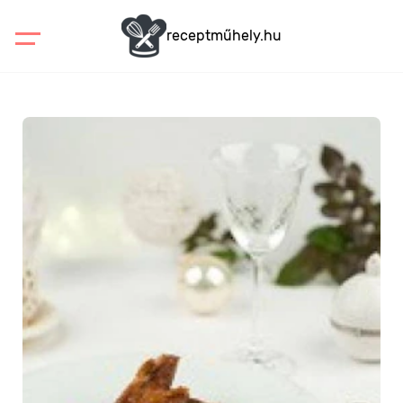
receptműhely.hu