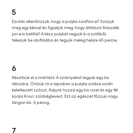
5
Ezután ellenőrizzük, hogy a pulyka szaftos-e? Szúrjuk
meg egy késsel és figyeljük meg, hogy átlátszó folyadék
jön-e ki belőle? A kész pulykát vegyük ki a sütőből,
tekerjük be alufóliába és tegyük meleg helyre 45 percre.
6
Készítsük el a mártást: A szárnyakat tegyük egy kis
lábosba. Öntsük rá a tepsiben a pulyka sütése során
keletkezett szószt. Adjunk hozzá egy kis vizet és egy fél
kocka Knorr zöldséglevest. Ezt az egészet főzzük nagy
lángon kb. 6 percig.
7