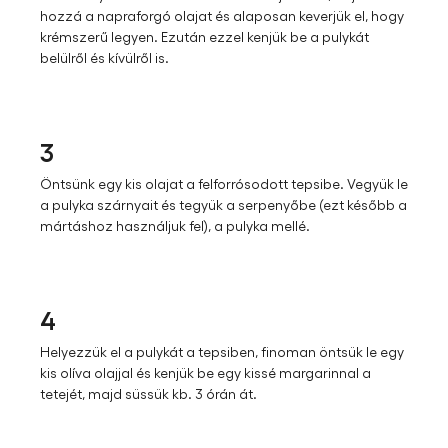
hozzá a napraforgó olajat és alaposan keverjük el, hogy
krémszerű legyen. Ezután ezzel kenjük be a pulykát
belülről és kívülről is.
3
Öntsünk egy kis olajat a felforrósodott tepsibe. Vegyük le
a pulyka szárnyait és tegyük a serpenyőbe (ezt később a
mártáshoz használjuk fel), a pulyka mellé.
4
Helyezzük el a pulykát a tepsiben, finoman öntsük le egy
kis olíva olajjal és kenjük be egy kissé margarinnal a
tetejét, majd süssük kb. 3 órán át.