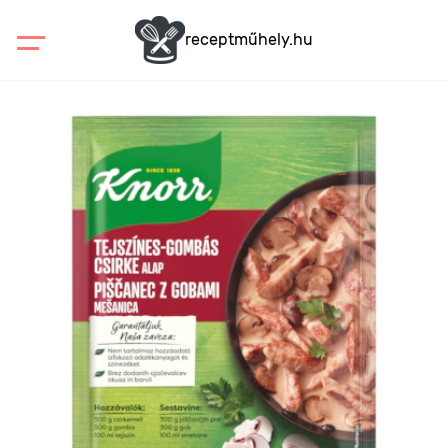
receptműhely.hu