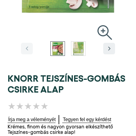
KNORR TEJSZÍNES-GOMBÁS
CSIRKE ALAP
Nem
küldtek
be
Írja meg a véleményét
Tegyen fel egy kérdést
értékelést
Krémes, finom és nagyon gyorsan elkészíthető
ehhez
Tejszínes-gombás csirke alap!
a(z)