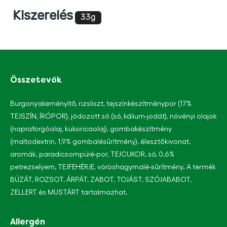
product
Kiszerelés
elemhez
33g
Összetevők
Burgonyakeményítő, rizsliszt, tejszínkészítménypor (17%
TEJSZÍN, ÍRÓPOR), jódozott só (só, kálium-jodát), növényi olajok
(napraforgóolaj, kukoricaolaj), gombakészítmény
(maltodextrin, 1,9% gombalésűrítmény), élesztőkivonat,
aromák, paradicsompüré-por, TEJCUKOR, só, 0,6%
petrezselyem, TEJFEHÉRJE, vöröshagymalé-sűrítmény. A termék
BÚZÁT, ROZSOT, ÁRPÁT, ZABOT, TOJÁST, SZÓJABABOT,
ZELLERT és MUSTÁRT tartalmazhat.
Allergén