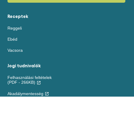
Receptek
Reggeli
Ebéd
Vacsora
Jogi tudnivalók
Felhasználási feltételek
(PDF - 266KB)
Akadálymentesség
Sütikre vonatkozó nyilatkozat
ADATVÉDELMI NYILATKOZAT
Jogi nyilatkozat