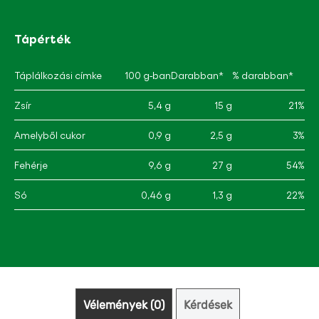
Tápérték
Táplálkozási címke
100 g-ban
Darabban*
% darabban*
Zsír
5,4 g
15 g
21%
Amelyből cukor
0,9 g
2,5 g
3%
Fehérje
9,6 g
27 g
54%
Só
0,46 g
1,3 g
22%
Vélemények (0)
Kérdések (0)