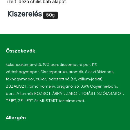
ízeit idéző chilis bab alapot.
product
elemhez
Kiszerelés
50g
Összetevők
kukoricakeményítő, 19% paradicsompüré-por, 11%
vöröshagymapor, fűszerpaprika, aromák, élesztőkivonat,
fokhagymapor, cukor, jódozott só (só, kálium-jodát),
BÚZALISZT, római kömény, oregánó, só, 0,9% Cayenne-bors,
bors. A termék ROZSOT, ÁRPÁT, ZABOT, TOJÁST, SZÓJABABOT,
TEJET, ZELLERT és MUSTÁRT tartalmazhat.
Allergén