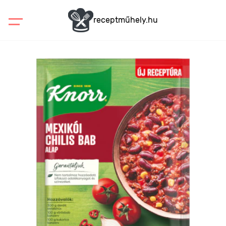
receptműhely.hu