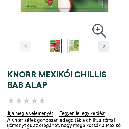
KNORR MEXIKÓI CHILLIS
BAB ALAP
Nem
küldtek
be
Írja meg a véleményét
Tegyen fel egy kérdést
értékelést
A Knorr séfek gondosan adagolták a chilit, a római
ehhez
köményt és az oregánót, hogy megalkossák a Mexikó
a(z)