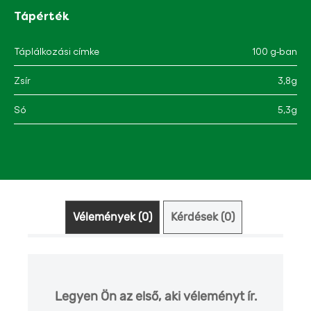
Tápérték
Táplálkozási címke
100 g-ban
Zsír
3,8g
Só
5,3g
Vélemények (0)
Kérdések (0)
Legyen Ön az első, aki véleményt ír.