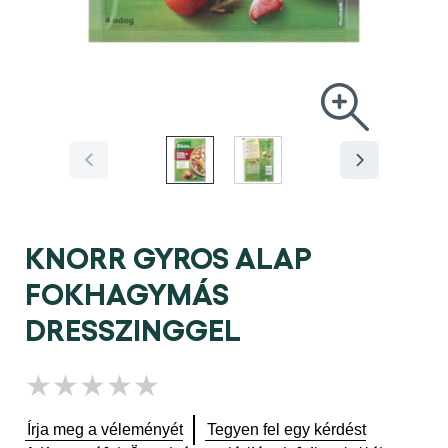
KNORR GYROS ALAP
FOKHAGYMÁS
DRESSZINGGEL
Nem
küldtek
be
Írja meg a véleményét
Tegyen fel egy kérdést
értékelést