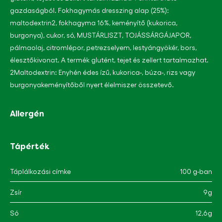
gazdaságból. Fokhagymás dresszing alap (25%):
maltodextrin2, fokhagyma 16%, keményítő (kukorica,
burgonya), cukor, só, MUSTÁRLISZT, TOJÁSSÁRGÁJAPOR,
pálmaolaj, citromlépor, petrezselyem, lestyángyökér, bors,
élesztőkivonat. A termék glutént, tejet és zellert tartalmazhat.
2Maltodextrin: Enyhén édes ízű, kukorica-, búza-, rizs vagy
burgonyakeményítőből nyert élelmiszer összetevő.
Allergén
Tápérték
Táplálkozási címke
100 g-ban
Zsír
9g
Só
12,6g