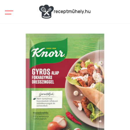
receptműhely.hu