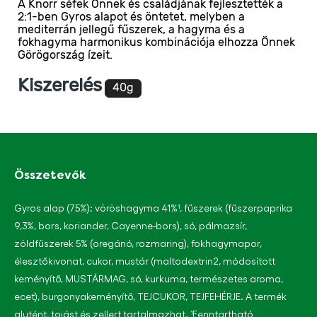
A Knorr séfek Önnek és családjának fejlesztették a
ehhez
2:1-ben Gyros alapot és öntetet, melyben a
a(z)
mediterrán jellegű fűszerek, a hagyma és a
product
fokhagyma harmonikus kombinációja elhozza Önnek
elemhez
Görögország ízeit.
Kiszerelés
40g
Összetevők
Gyros alap (75%): vöröshagyma 41%¹, fűszerek (fűszerpaprika
9,3%, bors, koriander, Cayenne-bors), só, pálmazsír,
zöldfűszerek 5% (oregánó, rozmaring), fokhagymapor,
élesztőkivonat, cukor, mustár (maltodextrin2, módosított
keményítő, MUSTÁRMAG, só, kurkuma, természetes aroma,
ecet), burgonyakeményítő, TEJCUKOR, TEJFEHÉRJE. A termék
glutént, tojást és zellert tartalmazhat. ¹Fenntartható