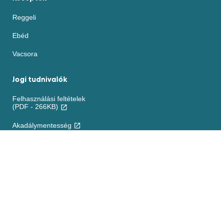
Reggeli
Ebéd
Vacsora
Jogi tudnivalók
Felhasználási feltételek
(PDF - 266KB)
Akadálymentesség
Sütikre vonatkozó nyilatkozat
ADATVÉDELMI NYILATKOZAT
Jogi nyilatkozat
Elérhetőség