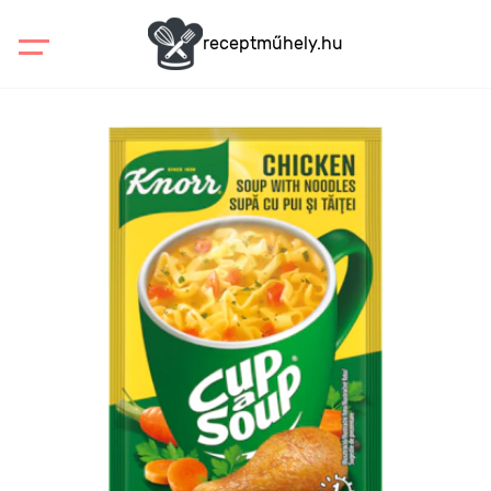
receptműhely.hu