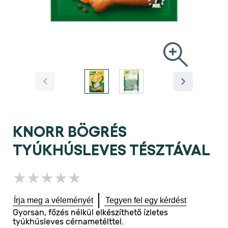
KNORR BÖGRÉS
TYÚKHÚSLEVES TÉSZTÁVAL
Nem
küldtek
be
Írja meg a véleményét
Tegyen fel egy kérdést
értékelést
Gyorsan, főzés nélkül elkészíthető ízletes
ehhez
tyúkhúsleves cérnametélttel.
a(z)