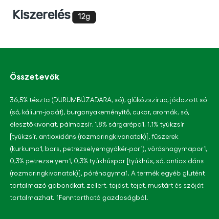
product
Kiszerelés
elemhez
12g
Összetevők
36,5% tészta (DURUMBÚZADARA, só), glükózszirup, jódozott só
(só, kálium-jodát), burgonyakeményítő, cukor, aromák, só,
élesztőkivonat, pálmazsír, 1,8% sárgarépa1, 1,1% tyúkzsír
[tyúkzsír, antioxidáns (rozmaringkivonatok)], fűszerek
(kurkuma1, bors, petrezselyemgyökér-por1), vöröshagymapor1,
0,3% petrezselyem1, 0,3% tyúkhúspor [tyúkhús, só, antioxidáns
(rozmaringkivonatok)], póréhagyma1. A termék egyéb glutént
tartalmazó gabonákat, zellert, tojást, tejet, mustárt és szóját
tartalmazhat. 1Fenntartható gazdaságból.