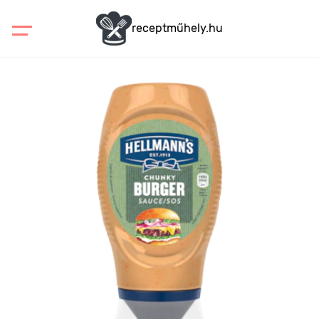
receptműhely.hu