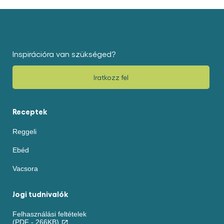
Inspirációra van szükséged?
Iratkozz fel
Receptek
Reggeli
Ebéd
Vacsora
Jogi tudnivalók
Felhasználási feltételek
(PDF - 266KB)