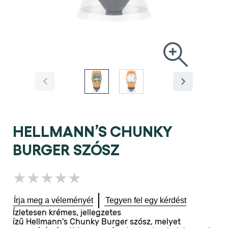
HELLMANN’S CHUNKY
BURGER SZÓSZ
Nem
küldtek
be
Írja meg a véleményét
Tegyen fel egy kérdést
értékelést
Ízletesen krémes, jellegzetes
ehhez
ízű Hellmann's Chunky Burger szósz, melyet
a(z)