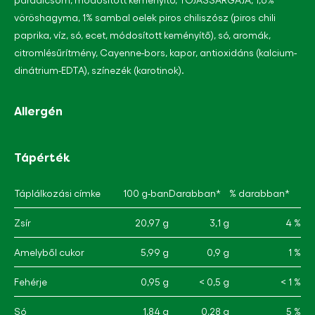
vöröshagyma, 1% sambal oelek piros chiliszósz (piros chili
paprika, víz, só, ecet, módosított keményítő), só, aromák,
citromlésűrítmény, Cayenne-bors, kapor, antioxidáns (kalcium-
dinátrium-EDTA), színezék (karotinok).
Allergén
Tápérték
Táplálkozási címke
100 g-ban
Darabban*
% darabban*
Zsír
20,97 g
3,1 g
4 %
Amelyből cukor
5,99 g
0,9 g
1 %
Fehérje
0,95 g
< 0,5 g
< 1 %
Só
1,84 g
0,28 g
5 %