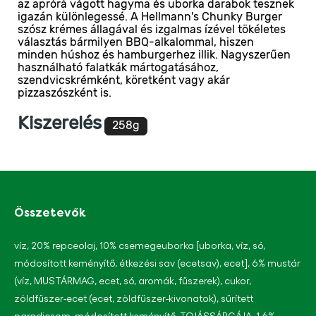
az aprórá vágott hagyma és uborka darabok tesznek
product
igazán különlegessé. A Hellmann's Chunky Burger
elemhez
szósz krémes állagával és izgalmas ízével tökéletes
választás bármilyen BBQ-alkalommal, hiszen
minden húshoz és hamburgerhez illik. Nagyszerűen
használható falatkák mártogatásához,
szendvicskrémként, köretként vagy akár
pizzaszószként is.
Kiszerelés
258g
Összetevők
víz, 20% repceolaj, 10% csemegeuborka [uborka, víz, só,
módosított keményítő, étkezési sav (ecetsav), ecet], 6% mustár
(víz, MUSTÁRMAG, ecet, só, aromák, fűszerek), cukor,
zöldfűszer-ecet (ecet, zöldfűszer-kivonatok), sűrített
paradicsom, módosított keményítő, TOJÁSSÁRGÁJA, 1,6%